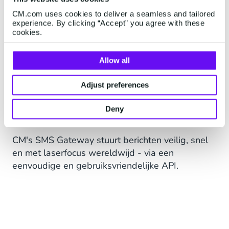
CM.com uses cookies to deliver a seamless and tailored
Een snelle verwerking en aflevering van de
experience. By clicking “Accept” you agree with these
berichten is cruciaal als de parkeertijd afloopt en
cookies.
zodoende parkeerboetes kunnen volgen. Novak
gelooft in het urgente karakter dat SMS geeft
Allow all
aan een bericht. Parkmobile biedt daarnaast een
extra SMS-betalingsdienst voor de
Adjust preferences
plezierscheepvaart. Als booteigenaren willen
betalen voor het afmeren van hun boten, kan dat
Deny
met de SMS-betaaldienst van Parkmobile.
CM's SMS Gateway stuurt berichten veilig, snel
en met laserfocus wereldwijd - via een
eenvoudige en gebruiksvriendelijke API.