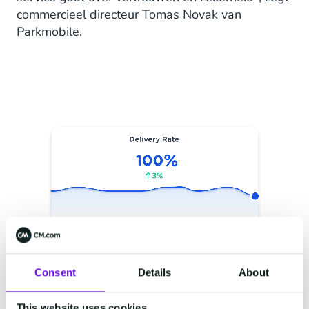
commercieel directeur Tomas Novak van
Parkmobile.
Consent
Details
About
Snelle en veilige
afhandeling
This website uses cookies