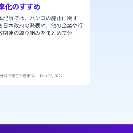
率化のすすめ
子署名の
本記事では、ハンコの廃止に関す
「脱ハンコ
る日本政府の発表や、他の企業や行
表わされる
政関連の取り組みをまとめて分か
ルで契約を
りやすく紹介します。また、こうし
子署名が浸
た事例のほかに、ハンコに代わって
られていま
電子署名を導入するメリットやそ
と考えてい
の活用例などを紹介します。
法に合わせ
法律を理解
1分間で読了できます。
·
Feb 22, 2022
1分間で読了で
しましょう