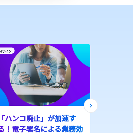
Mサイン
CMサイン
「ハンコ廃止」が加速す
ただのデ
る！電子署名による業務効
電子署名