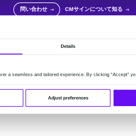
問い合わせ
CMサインについて知る
Details
タグ一覧
CM.com
CMサイン
er a seamless and tailored experience. By clicking “Accept” yo
CM.com
Behind every moment
connects tens of thousands of companies with million
Adjust preferences
each day. Behind the scenes, from our innovative pl
use these millions of messages, phone calls and payme