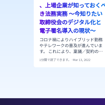
、上場企業が知っておく
き法務実務 〜今知りたい
取締役会のデジタル化と
電子署名導入の現状〜
コロナ禍によりハイブリッド勤務
やテレワークの普及が進んでいま
す。 これにより、稟議／契約のデ
ジタル化、「電子署名」の活用さ
1分間で読了できます。
·
Mar 13, 2022
れれつつありますが、重要会議に
おける導入においてそもそも何か
ら始めるべきかがわからない、導
入時の要件が定めきれないなどの
理由で、二の足を踏んでしまう場
Item
もあるのではないでしょうか。 そ
1
こで本ウェビナーでは、電子署名
の法的な根拠に始まり、日本の現