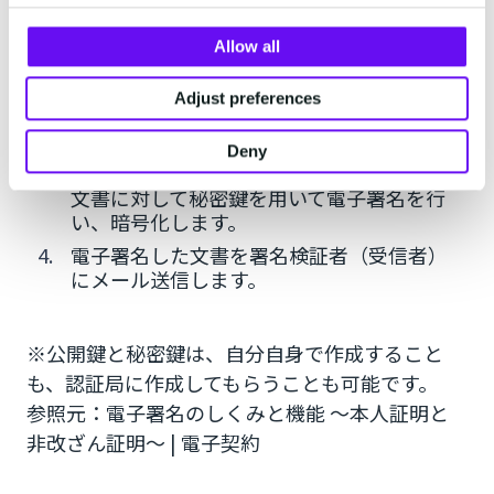
署名者（送信者）は、電子署名を利用する
ために、 電子署名（電子証明書）の利用を
Allow all
認証局に申し込みます。
認証局はそれを請けて、署名者の本人確認
Adjust preferences
や、公開鍵・秘密鍵の対応性を確認した後、
電子証明書を発行します。
Deny
電子証明書の受理後、署名者は希望の電子
文書に対して秘密鍵を用いて電子署名を行
い、暗号化します。
電子署名した文書を署名検証者（受信者）
にメール送信します。
※公開鍵と秘密鍵は、自分自身で作成すること
も、認証局に作成してもらうことも可能です。
参照元：電子署名のしくみと機能 ～本人証明と
非改ざん証明～ | 電子契約