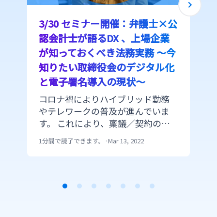
3/30 セミナー開催：弁護士×公
認会計士が語るDX 、上場企業
が知っておくべき法務実務 〜今
知りたい取締役会のデジタル化
と電子署名導入の現状〜
コロナ禍によりハイブリッド勤務
やテレワークの普及が進んでいま
す。 これにより、稟議／契約のデ
ジタル化、「電子署名」の活用さ
1分間で読了できます。
·
Mar 13, 2022
れれつつありますが、重要会議に
おける導入においてそもそも何か
ら始めるべきかがわからない、導
入時の要件が定めきれないなどの
理由で、二の足を踏んでしまう場面
Item
もあるのではないでしょうか。 そ