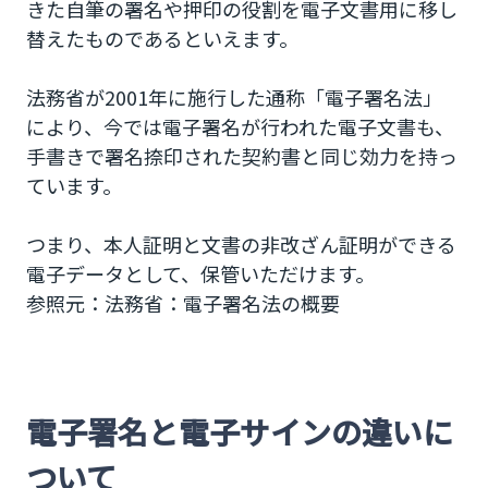
きた自筆の署名や押印の役割を電子文書用に移し
サービス事業者が仲介をする立会人型電子署名
替えたものであるといえます。
タイムスタンプでさらに電子文書の証拠能力を
強化
法務省が2001年に施行した通称「電子署名法」
により、今では電子署名が行われた電子文書も、
契約を簡単に！電子署名サービスを利用しよう
手書きで署名捺印された契約書と同じ効力を持っ
ています。
つまり、本人証明と文書の非改ざん証明ができる
電子データとして、保管いただけます。
参照元：法務省：電子署名法の概要
電子署名と電子サインの違いに
ついて