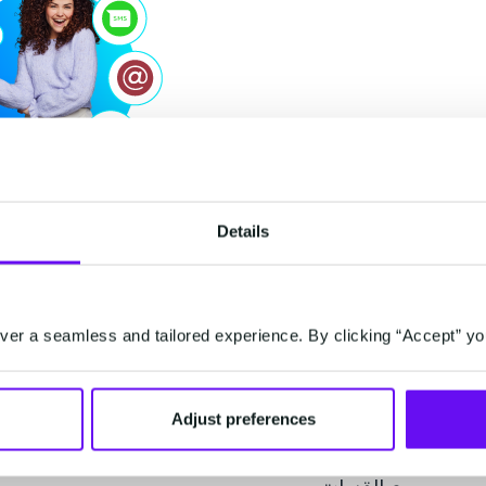
Details
er a seamless and tailored experience. By clicking “Accept” yo
يسعى التسويق المحمول أيضًا إلى التفاعل مع المست
Adjust preferences
متعدد القنوات)، وربط جميع نقاط التفاعل عبر جميع