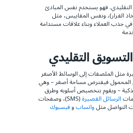
 التقليدي. فهو يستخدم نفس المبادئ
م، الرغبة، اتخاذ القرار)، ونفس المقاييس، مثل
في جذب العملاء وبناء علاقات مستدامة
خدمة
لتسويق التقليدي
رة مثل الملصقات إلى الوسائط الأصغر
يق المحمول فيفترض مساحة أصغر – وهي
لذكية – ويقوم بتخصيص أسلوبه وطرق
دمات
الرسائل القصيرة
(SMS)، وصفحات
ات التواصل مثل
واتساب
و
فيسبوك