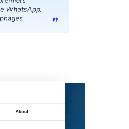
 premiers
é de WhatsApp,
ophages
About