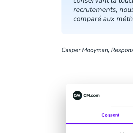
conservant la tou
recrutements, nous
comparé aux métho
Casper Mooyman, Respons
Consent