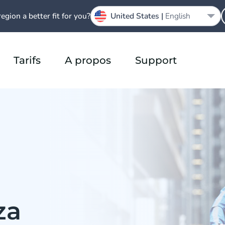
region a better fit for you?
United States |
English
Tarifs
A propos
Support
za