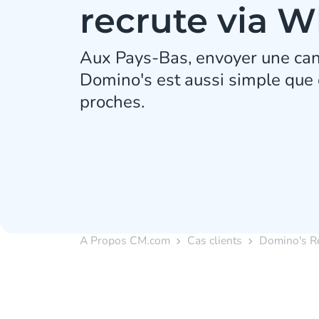
recrute via 
Aux Pays-Bas, envoyer une can
Domino's est aussi simple que d
proches.
A Propos CM.com
Cas clients
Domino's R