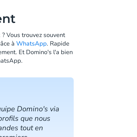
ent
x ? Vous trouvez souvent
grâce à
WhatsApp
. Rapide
ement. Et Domino's l'a bien
WhatsApp.
quipe Domino's via
profils que nous
andes tout en