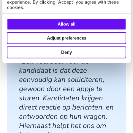
experience. By clicking “Accept” you agree with these
Domino's nog makkelijker om in gesprek te raken
cookies.
met sollicitanten.
Allow all
Adjust preferences
Deny
“Een voordeel voor de
kandidaat is dat deze
eenvoudig kan solliciteren,
gewoon door een appje te
sturen. Kandidaten krijgen
direct reactie op berichten, en
antwoorden op hun vragen.
Hiernaast helpt het ons om