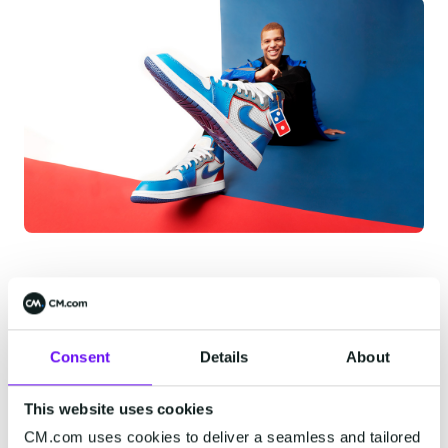
Raak in gesprek met de
juiste kandidaten
Consent
Details
About
Domino's spreekt hun doelgroep aan via een
marketingcampagne. Deze campagne triggert
This website uses cookies
hun om via WhatsApp te solliciteren.
CM.com uses cookies to deliver a seamless and tailored
Recruitment via WhatsApp maakt het voor