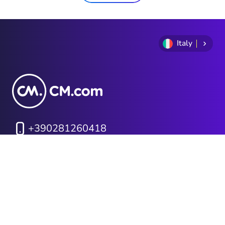
Italy
+390281260418
Politica sulla Privacy
Termini e Condizioni
Cookie Policy
Sitemap
Investor Relations
AGCOM