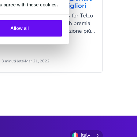
u agree with these cookies.
di CM.com sono le migliori
CM.com 
Con i Future Digital Awards for Telco
grazie a
Innovation, Juniper Research premia
azienda
Allow all
le soluzioni di telecomunicazione più
innovative e di grande impatto.
3 minuti letti
·
Mar 21, 2022
3 minuti le
Italy