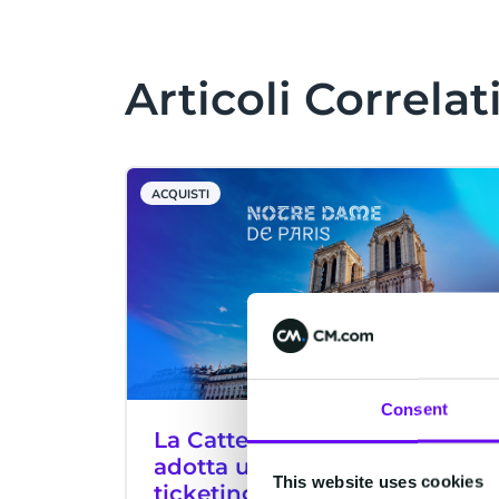
Articoli Correlat
ACQUISTI
Consent
La Cattedrale di Notre-Dame
adotta una soluzione di
This website uses cookies
ticketing digitale per la sua