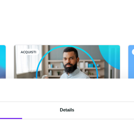
i
ACQUISTI
Details
CM.com osserva
un'accelerazione nell'uso di
RCS dopo l'integrazione con