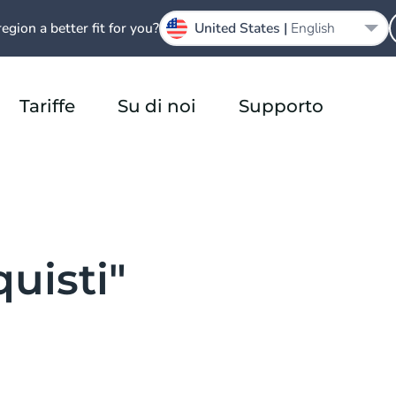
region a better fit for you?
United States |
English
Tariffe
Su di noi
Supporto
uisti"