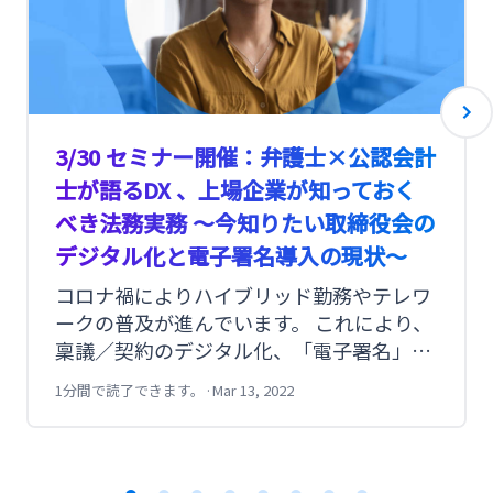
3/30 セミナー開催：弁護士×公認会計
士が語るDX 、上場企業が知っておく
べき法務実務 〜今知りたい取締役会の
デジタル化と電子署名導入の現状〜
コロナ禍によりハイブリッド勤務やテレワ
ークの普及が進んでいます。 これにより、
稟議／契約のデジタル化、「電子署名」の
活用されれつつありますが、重要会議にお
1分間で読了できます。
·
Mar 13, 2022
ける導入においてそもそも何から始めるべ
きかがわからない、導入時の要件が定めき
れないなどの理由で、二の足を踏んでしま
う場面もあるのではないでしょうか。 そこ