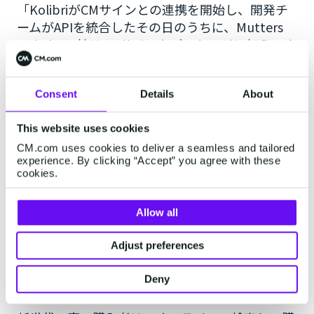
「KolibriがCMサインとの連携を開始し、開発チ
ームがAPIを統合したその日のうちに、Mutters
Makelaars社はCMサインをパッケージに加えてく
れました」（ティーム氏）
「2ヶ月前からほぼ毎日CMサインを使っています
が、その付加価値は紛れもないものです。
Consent
Details
About
署名についやす平均時間は非常に短くなりまし
This website uses cookies
た。コロナウイルスの影響で、すべての関係者が
同時にテーブルを囲んで文書に署名することは難
CM.com uses cookies to deliver a seamless and tailored
experience. By clicking “Accept” you agree with these
しいことになってしまいました。しかし、電子署
cookies.
名へのニーズはそのずっと前からあったのです」
（ムッターズ氏）
Allow all
Adjust preferences
不動産の売主は迅速な対応を望
んでいる
Deny