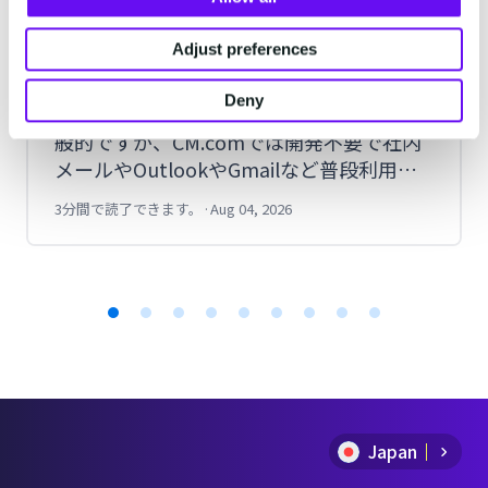
企業がRCSをメールソフトから送信す
る方法とは？実際にOutlookで送信し
Adjust preferences
てみた手順を紹介
Deny
RCSはAPIや管理画面から送信する方法が一
般的ですが、CM.comでは開発不要で社内
メールやOutlookやGmailなど普段利用し
ているメールソフトやPORTERSなどのメ
3分間で読了できます。
·
Aug 04, 2026
ール送信システムからも送信できます。今
回は実際にOutlookからRCSを送信した手
順を紹介します。
Item
1
of
Japan
9