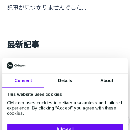
記事が見つかりませんでした...
最新記事
RCS
Consent
Details
About
This website uses cookies
CM.com uses cookies to deliver a seamless and tailored
experience. By clicking “Accept” you agree with these
cookies.
Allow all