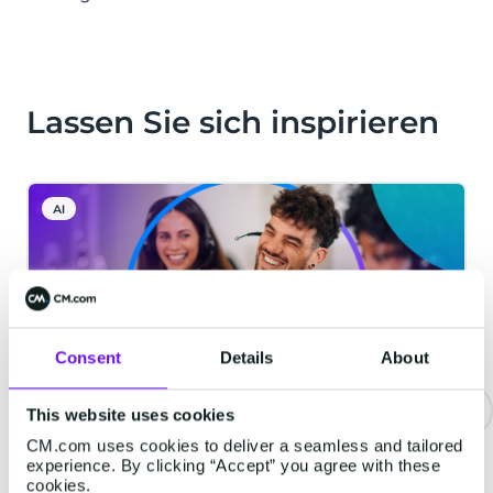
Lassen Sie sich inspirieren
AI
Consent
Details
About
This website uses cookies
CM.com uses cookies to deliver a seamless and tailored
Warum der Anbieter hinter Ihrem
experience. By clicking “Accept” you agree with these
KI-Agenten genauso wichtig ist
cookies.