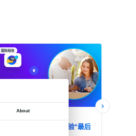
国际短信
国际短信
About
出海物流企业如何用
AI客
CPaaS+AI打通客户体验“最后
制商
一公里”