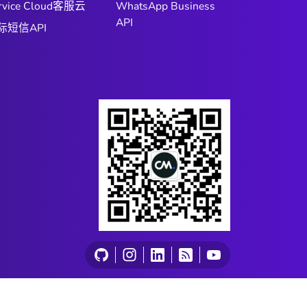
rvice Cloud客服云
WhatsApp Business
API
际短信API