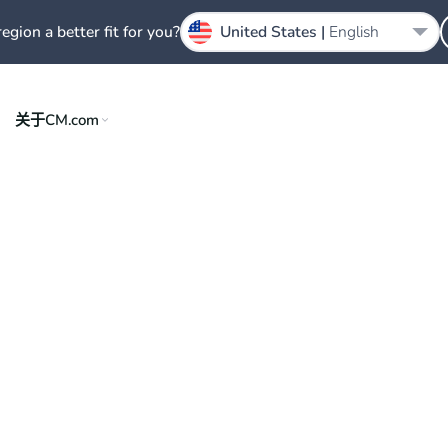
region a better fit for you?
United States |
English
关于CM.com