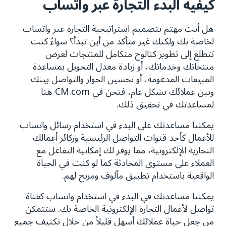
كيفية البدء التجارة عبر واتساب
هل أنت مهتم بتصميم استراتيجية التجارة عبر واتساب
لخاصة بك ولكنك غير متأكد من أين تبدأ؟ سواءً كنت
تتطلع إلى تطوير كتالوج متكامل للمنتجات لعرض
منتجاتك وخدماتك، أو زيادة معدل التحويل بمساعدة
المبيعات المدعومة، أو تحسين الحوار والتواصل بينك
وبين عملائك بشكل عام، فنحن في CM.com هنا
لمساعدتك في تحقيق ذلك.
يمكننا مساعدتك على البدء في استخدام رسائل واتساب
للأعمال كأحد قنوات التواصل الرئيسية وركائز أعمالك
التجارية الإلكترونية، مما يوفر لك إمكانية التفاعل مع
العملاء على مستوى المحادثة كما لو كنت في الحياة
الواقعية باستخدام تطبيق مألوف ومريح لهم.
يمكننا مساعدتك في البدء في استخدام واتساب كقناة
تواصل لأعمال التجارة الإلكترونية الخاصة بك. ستتمكن
من جعل حياة عملائك أسهل قليلاً من خلال تكثيف جميع