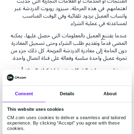
المنتجات أو الخدمات أو العلامات التجارية التي جذبت
اهتمامهم. في هذه المرحلة، سيزود روبوت الدردشة عبر
واتساب العميل بردود تلقائية وفي الوقت المناسب
لمساعدته في عملية الشراء.
عندما يقتنع العميل بالمعلومات التي حصل عليها، يمكنه
المضي قدماً وتقديم طلب الشراء وحتى تسجيل المغادرة
دون الحاجة إلى مغادرة الدردشة المريحة. كل ذلك جزء من
تجربة عميل واحدة سلسة وفعالة على قناة اتصال واحدة.
يعد تراجع مبيعات الشركات نتيجة لشكوك العملاء أو
مخاوفهم في اللحظة الأخيرة مشكلة شائعة جدًا في عالم
التجارة الإلكترونية. لحسن الحظ، تتوفر المساعدة في
متناول اليد في شكل خدمة المبيعات بمساعدة واتساب
Consent
Details
About
للأعمال، والتي تتيح لك تزويد عملائك بنجاح بتلك
النصيحة المطلوبة في نقطة البيع، وبالتالي إزالة أي شكوك
This website uses cookies
لدى المستهلكين حول المنتج أو الخدمة قبل أن ينقروا
CM.com uses cookies to deliver a seamless and tailored
للدفع.
experience. By clicking “Accept” you agree with these
cookies.