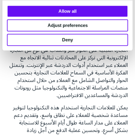
مع واتساب للأعمال، توفر نقطة الدخول إلى زر الدردشة
لعملائك مصدراً للمعلومات على مدار الساعة ويمكن
Allow all
الوصول إليه بشكل دائم ويعلمون أنه يمكنهم الاعتماد عليه
لتقديم إجابات فورية.
Adjust preferences
التجارة المبنية على الحوار
Deny
التجارة المبنية على الحوار عبر واتساب هي نوع من التجارة
الإلكترونية التي تركز على المحادثات ثنائية الاتجاه مع
العملاء عبر استخدام أدوات الدردشة عبر الإنترنت. وتتمثل
الفكرة الأساسية في السماح للعلامات التجارية بتحسين
الحوار والتواصل الشامل مع العملاء من خلال استخدام
منصات المراسلة الاجتماعية والتكنولوجيا مثل روبوتات
الدردشة والمساعدين الافتراضيين.
يمكن للعلامات التجارية استخدام هذه التكنولوجيا لتوفير
مساعدة شخصية للعملاء على نطاق واسع، وتقديم دعم
العملاء على مدار الساعة طوال أيام الأسبوع للاستجابة
بشكل أسرع، وتحسين عملية الدفع من أجل زيادة