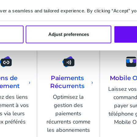
vrez nos Outils de Pa
er a seamless and tailored experience. By clicking “Accept” yo
Intégrés
Adjust preferences
ens de
Paiements
Mobile O
›
›
iement
Récurrents
Laissez vos
z des liens
Optimisez la
command
ement à vos
gestion des
payer sur
ts via leurs
paiements
téléphone 
x préférés
récurrents comme
Mobile O
les abonnements