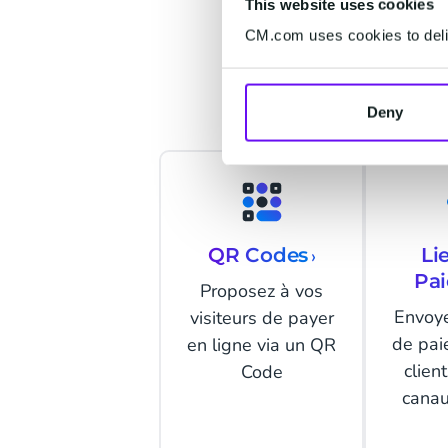
This website uses cookies
Décou
CM.com uses cookies to deliv
Deny
QR Codes
›
Li
Pa
Proposez à vos
Envoye
visiteurs de payer
de pai
en ligne via un QR
clien
Code
canau