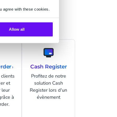
iement
u agree with these cookies.
Allow all
rder
›
Cash Register
 clients
Profitez de notre
er et
solution Cash
 leur
Register lors d'un
grâce à
évènement
rder.