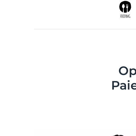
Op
Pai