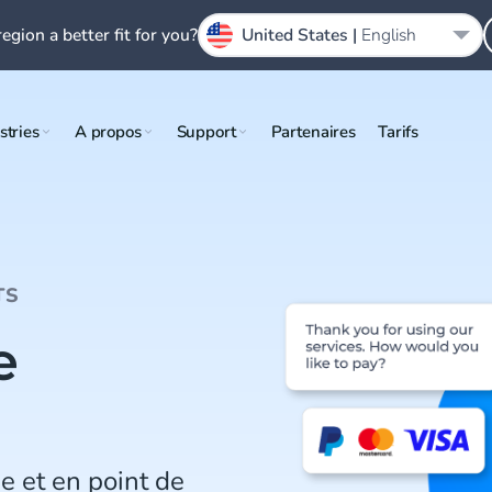
region a better fit for you?
United States |
English
stries
A propos
Support
Partenaires
Tarifs
TS
e
e et en point de