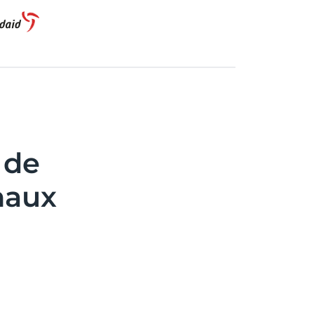
 de
naux