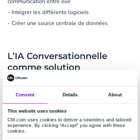
communication entre eux
- Intégrer les différents logiciels
- Créer une source centrale de données
L’IA Conversationnelle
comme solution
Pour répondre à ces enjeux, l’IA
Conversationnelle s'est révélée être la meilleure
Consent
Details
About
solution. Grâce à la technologie développée par
CM.com, Vattenfall a intégré son chatbot Nina
This website uses cookies
sur plusieurs pages de son site internet et sur
son application. En parallèle, Conversational AI
CM.com uses cookies to deliver a seamless and tailored
experience. By clicking “Accept” you agree with these
Cloud fait office de base de connaissances
cookies.
interne.