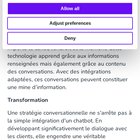
Quel est le plus gros avantage de cette solution
Allow all
? Toutes les interfaces conversationnelles
Adjust preferences
utilisent les mêmes données. Cela signifie que le
chatbot Nina est en mesure de fournir des
Deny
réponses similaires aux clients, et ce, peu
importe le canal, l’endroit et le moment. Cette
technologie apprend grâce aux informations
renseignées mais également grâce au contenu
des conversations. Avec des intégrations
adaptées, ces conversations peuvent constituer
une mine d’information.
Transformation
Une stratégie conversationnelle ne s'arrête pas à
la simple intégration d'un chatbot. En
développant significativement le dialogue avec
les clients, elle engendre une véritable