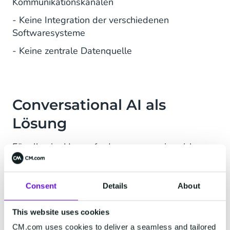
Kommunikationskanälen
- Keine Integration der verschiedenen
Softwaresysteme
- Keine zentrale Datenquelle
Conversational AI als
Lösung
Für alle vier Herausforderungen erwies sich
Conversational AI als die Lösung. Mit der
Technologie von CM.com implementiert
Vattenfall seinen Chatbot Nina an verschiedenen
Consent
Details
About
Stellen auf der Website und in der App.
Gleichzeitig wird die Conversational AI Cloud als
This website uses cookies
interne Wissensdatenbank genutzt.
CM.com uses cookies to deliver a seamless and tailored