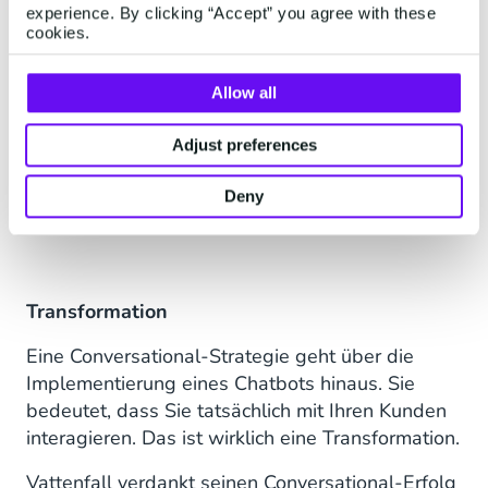
experience. By clicking “Accept” you agree with these
Der größte Vorteil? Alle Conversational-
cookies.
Lösungen nutzen die gleichen Daten. Das
bedeutet, dass Chatbot Nina die gleiche Antwort
Allow all
gibt, unabhängig von Kanal, Ort oder Zeit. Die
Technologie lernt aus Ihren Eingaben, aber auch
Adjust preferences
aus den Unterhaltungen. Mit den richtigen
Integrationen erhalten Sie noch mehr Wert aus
Deny
Ihren Unterhaltungen.
Transformation
Eine Conversational-Strategie geht über die
Implementierung eines Chatbots hinaus. Sie
bedeutet, dass Sie tatsächlich mit Ihren Kunden
interagieren. Das ist wirklich eine Transformation.
Vattenfall verdankt seinen Conversational-Erfolg