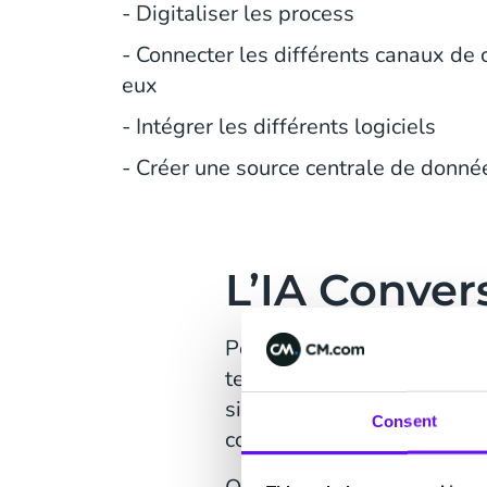
- Digitaliser les process
- Connecter les différents canaux de
eux
- Intégrer les différents logiciels
- Créer une source centrale de donné
L’IA Conver
Pour répondre à ces enjeux,
technologie développée pa
site internet et sur son ap
Consent
connaissances interne.