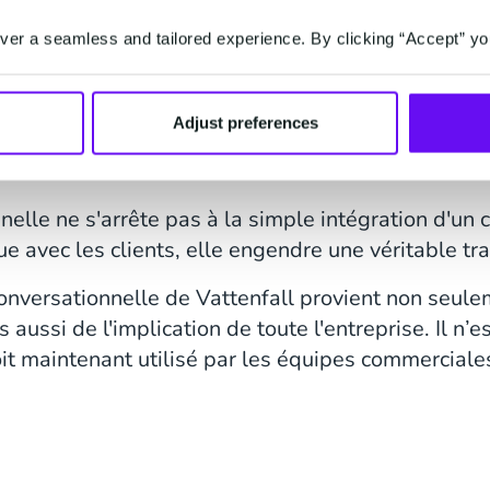
age de cette solution ? Toutes les interfaces conve
ie que le chatbot Nina est en mesure de fournir 
er a seamless and tailored experience. By clicking “Accept” yo
 le canal, l’endroit et le moment. Cette technologi
mais également grâce au contenu des conversation
s peuvent constituer une mine d’information.
Adjust preferences
nelle ne s'arrête pas à la simple intégration d'un
ue avec les clients, elle engendre une véritable tr
conversationnelle de Vattenfall provient non seulem
 aussi de l'implication de toute l'entreprise. Il n
t maintenant utilisé par les équipes commerciales, 