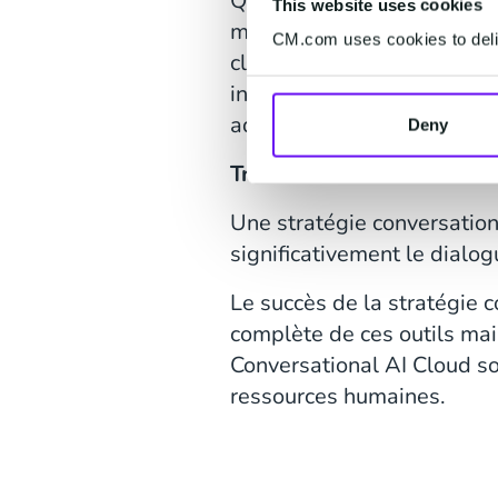
Quel est le plus gros avant
This website uses cookies
mêmes données. Cela signif
CM.com uses cookies to deliv
clients, et ce, peu importe
informations renseignées 
adaptées, ces conversation
Deny
Transformation
Une stratégie conversation
significativement le dialog
Le succès de la stratégie 
complète de ces outils mais
Conversational AI Cloud soi
ressources humaines.