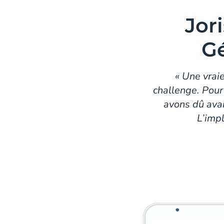
Jor
Gé
« Une vraie
challenge. Pour
avons dû avan
L’impl