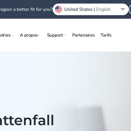
region a better fit for you?
United States |
English
stries
A propos
Support
Partenaires
Tarifs
attenfall