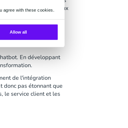
rsationnelles utilisent les
des réponses similaires aux
u agree with these cookies.
e apprend grâce aux
s. Avec des intégrations
Allow all
 chatbot. En développant
ansformation.
ent de l'intégration
’est donc pas étonnant que
le service client et les