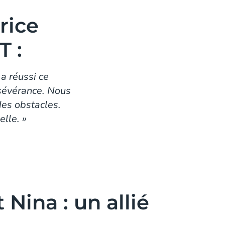
rice
T :
 a réussi ce
rsévérance. Nous
des obstacles.
elle. »
 Nina : un allié