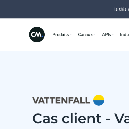
Is this 
Produits
Canaux
APIs
Indu
Cas client - V