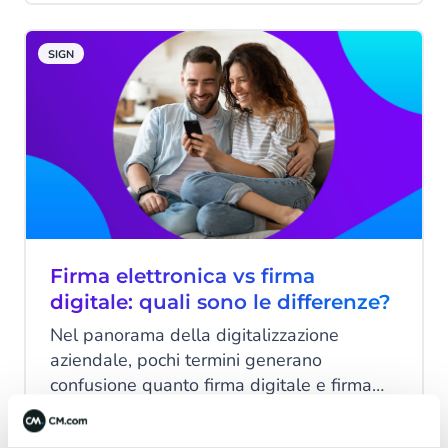
SIGN
Firma elettronica vs firma
digitale: quali sono le differenze?
Nel panorama della digitalizzazione
aziendale, pochi termini generano
confusione quanto firma digitale e firma
elettronica. Spesso utilizzati come sinonimi
nel linguaggio comune, rappresentano in
7 minuti letti
·
Feb 04, 2026