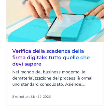
Verifica della scadenza della
firma digitale: tutto quello che
devi sapere
Nel mondo del business moderno, la
dematerializzazione dei processi è ormai
uno standard consolidato. Aziende,
professionisti e cittadini si affidano
quotidianamente agli strumenti elettronici
8 minuti letti
·
Mar 12, 2026
per siglare contratti, approvare bilanci e
scambiare documenti ufficiali con la