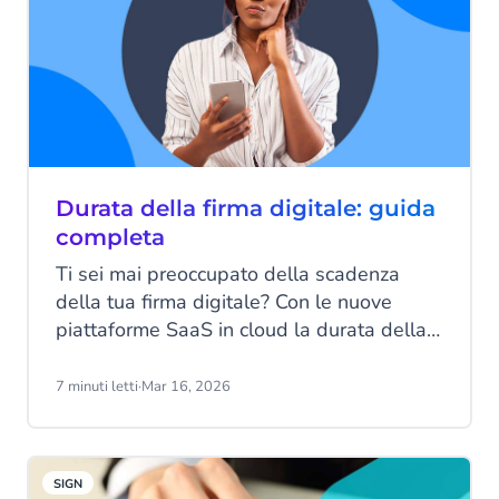
Durata della firma digitale: guida
completa
Ti sei mai preoccupato della scadenza
della tua firma digitale? Con le nuove
piattaforme SaaS in cloud la durata della
firma digitale non è più un problema.
Scopri tutti i dettagli a riguardo con questa
7 minuti letti
·
Mar 16, 2026
guida di CM.com.
SIGN