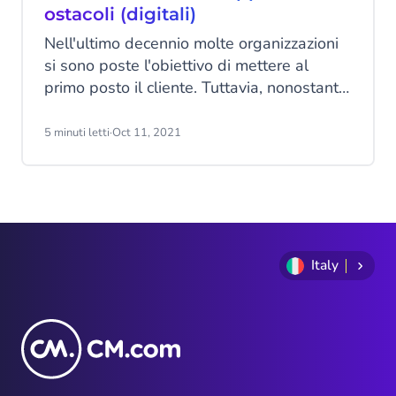
ostacoli (digitali)
Nell'ultimo decennio molte organizzazioni
si sono poste l'obiettivo di mettere al
primo posto il cliente. Tuttavia, nonostante
la cosiddetta "guerra dei talenti" nel
mercato del lavoro, questo principio non
5 minuti letti
·
Oct 11, 2021
definisce le linee di pensiero e azione
messe in atto durante il processo di
assunzione. La digitalizzazione dei
processi potrebbe aiutare a colmare
questa discrepanza.
Italy