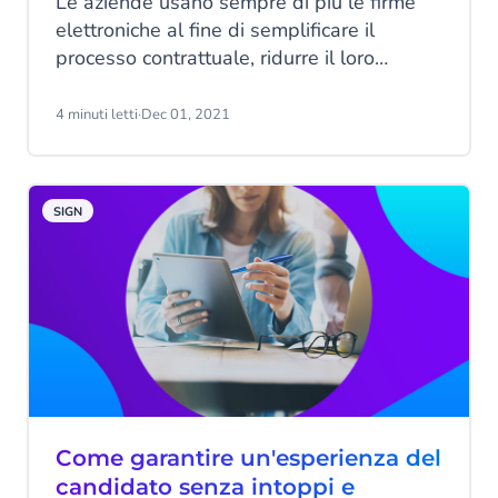
Le aziende usano sempre di più le firme
elettroniche al fine di semplificare il
processo contrattuale, ridurre il loro
impatto ambientale e abbassare i costi.
4 minuti letti
·
Dec 01, 2021
SIGN
Come garantire un'esperienza del
candidato senza intoppi e