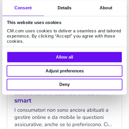
realtà concetti giuridici e tecnici ben
Consent
Details
About
distinti, con implicazioni molto diverse sul
valore legale dei documenti sottoscritti.
SIGN
This website uses cookies
CM.com uses cookies to deliver a seamless and tailored
experience. By clicking “Accept” you agree with these
cookies.
Allow all
Adjust preferences
Deny
Come digitalizzare facilmente le
assicurazioni usando soluzioni
smart
I consumatori non sono ancora abituati a
gestire online e da mobile le questioni
assicurative, anche se lo preferiscono. Ciò