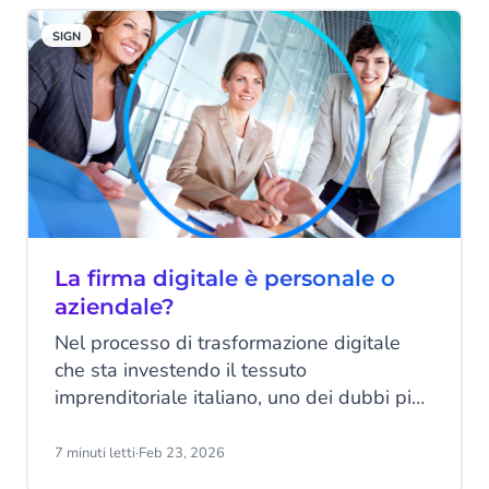
Pubblica Amministrazione. Tuttavia, c’è un
SIGN
aspetto tecnico e normativo che spesso
viene trascurato fino al momento critico: la
validità temporale dei certificati di firma.
La firma digitale è personale o
aziendale?
Nel processo di trasformazione digitale
che sta investendo il tessuto
imprenditoriale italiano, uno dei dubbi più
frequenti riguarda la natura stessa dello
strumento di sottoscrizione: la firma
7 minuti letti
·
Feb 23, 2026
digitale è personale o aziendale?