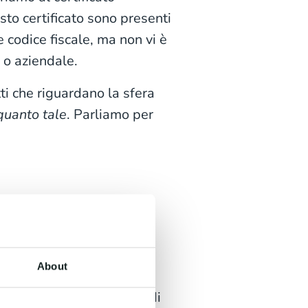
esto certificato sono presenti
 codice fiscale, ma non vi è
 o aziendale.
tti che riguardano la sfera
quanto tale
. Parliamo per
sonali
r questioni personali
About
l’utilizzo del dispositivo di