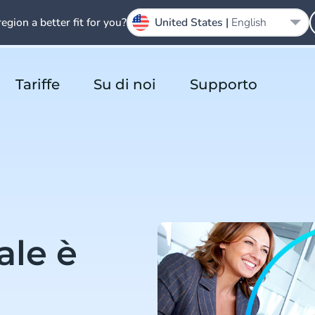
region a better fit for you?
United States |
English
Tariffe
Su di noi
Supporto
ale è