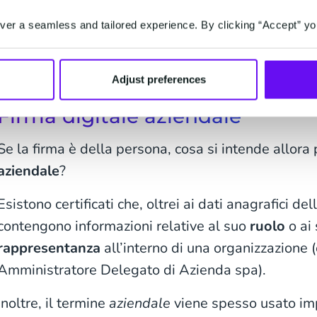
firma (smart card, token o firma remota che sia) e 
er a seamless and tailored experience. By clicking “Accept” yo
credenziali. Qualsiasi documento firmato con quest
legale di piena prova fino a querela di falso e im
persona fisica.
Adjust preferences
Firma digitale aziendale
Se la firma è della persona, cosa si intende allora
aziendale
?
Esistono certificati che, oltrei ai dati anagrafici del
contengono informazioni relative al suo
ruolo
o ai
rappresentanza
all’interno di una organizzazione (
Amministratore Delegato di Azienda spa).
Inoltre, il termine
aziendale
viene spesso usato imp