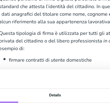
standard che attesta l’identità del cittadino. In qu
i dati anagrafici del titolare come nome, cognome e
alcun riferimento alla sua appartenenza lavorativa
Questa tipologia di firma è utilizzata per tutti gli a
privata del cittadino o del libero professionista
in 
esempio di:
firmare contratti di utente domestiche
partecipare a concorsi pubblici
firmare atti di compravendita immobiliare per
dialogare con la Pubblica Amministrazione pe
Details
In questo caso, il titolare è l’unico responsabile del