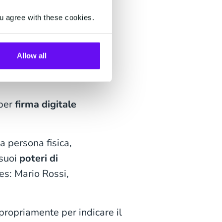
della custodia delle
u agree with these cookies.
o certificato ha valore
pegna direttamente la
Allow all
 per
firma digitale
la persona fisica,
 suoi
poteri di
es: Mario Rossi,
ropriamente per indicare il