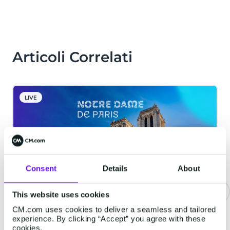
Articoli Correlati
LIVE
Consent
Details
About
This website uses cookies
CM.com uses cookies to deliver a seamless and tailored
La Cattedrale di Notre-Dame
experience. By clicking “Accept” you agree with these
adotta una soluzione di ticketing
cookies.