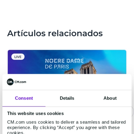
Artículos relacionados
LIVE
Consent
Details
About
This website uses cookies
CM.com uses cookies to deliver a seamless and tailored
La catedral de Notre-Dame
experience. By clicking “Accept” you agree with these
implementa una solución de
cookies.