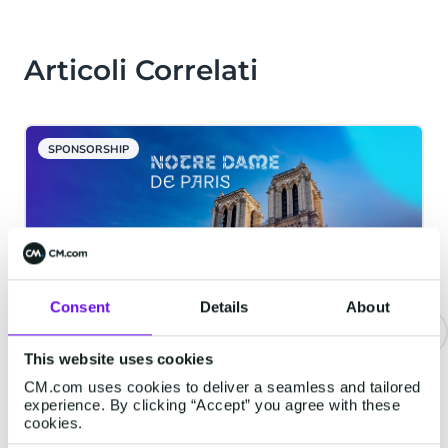
Articoli Correlati
SPONSORSHIP
Consent
Details
About
This website uses cookies
La Cattedrale di Notre-Dame
CM.com uses cookies to deliver a seamless and tailored
adotta una soluzione di ticketing
experience. By clicking “Accept” you agree with these
digitale per la sua riapertura
cookies.