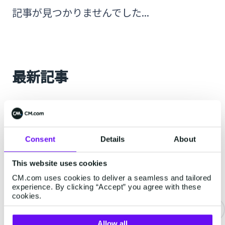
記事が見つかりませんでした...
最新記事
RCS
Consent
Details
About
This website uses cookies
CM.com uses cookies to deliver a seamless and tailored
experience. By clicking “Accept” you agree with these
cookies.
Allow all