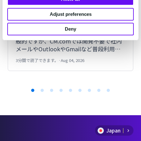
企業がRCSをメールソフトから送信す
る方法とは？実際にOutlookで送信し
Adjust preferences
てみた手順を紹介
Deny
RCSはAPIや管理画面から送信する方法が一
般的ですが、CM.comでは開発不要で社内
メールやOutlookやGmailなど普段利用し
ているメールソフトやPORTERSなどのメ
3分間で読了できます。
·
Aug 04, 2026
ール送信システムからも送信できます。今
回は実際にOutlookからRCSを送信した手
順を紹介します。
Item
1
of
Japan
9