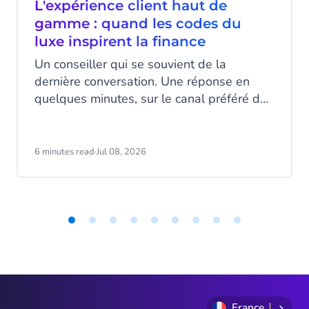
L'expérience client haut de
gamme : quand les codes du
luxe inspirent la finance
Un conseiller qui se souvient de la
dernière conversation. Une réponse en
quelques minutes, sur le canal préféré du
client. Un message au bon moment, ni trop
tôt ni trop tard. Ce niveau d’attention,
associé au luxe, devient pourtant un
6 minutes read
·
Jul 08, 2026
standard attendu dans la banque et
l’assurance.
Item
1
of
9
France