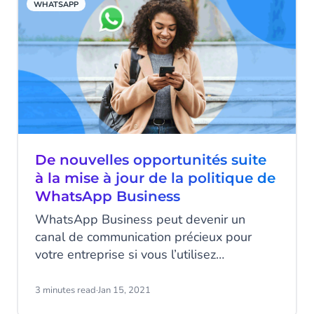
WHATSAPP
De nouvelles opportunités suite
à la mise à jour de la politique de
WhatsApp Business
WhatsApp Business peut devenir un
canal de communication précieux pour
votre entreprise si vous l’utilisez
correctement. Pour ce faire, il est
primordial de suivre correctement la
3 minutes read
·
Jan 15, 2021
politique de WhatsApp Business afin de