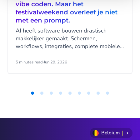
vibe coden. Maar het
festivalweekend overleef je niet
met een prompt.
AI heeft software bouwen drastisch
makkelijker gemaakt. Schermen,
workflows, integraties, complete mobiele
applicaties - gegenereerd in een middag,
met een handvol prompts.
5 minutes read
·
Jun 29, 2026
Item
1
of
9
Belgium