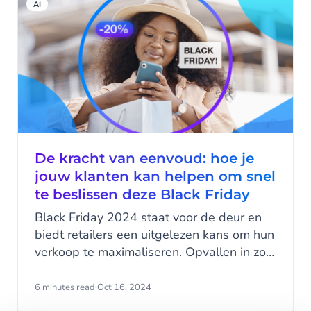
AI
De kracht van eenvoud: hoe je
jouw klanten kan helpen om snel
te beslissen deze Black Friday
Black Friday 2024 staat voor de deur en
biedt retailers een uitgelezen kans om hun
verkoop te maximaliseren. Opvallen in zo'n
concurrerend evenement is echter niet
eenvoudig. Consumenten verwachten
6 minutes read
·
Oct 16, 2024
aantrekkelijke aanbiedingen, snelle