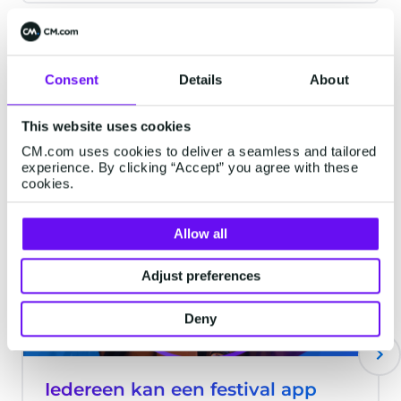
leveringen en uitstekende klantenservice.
In dit artikel laten we je zien hoe je het
aankoopproces tijdens Black Friday kunt
vereenvoudigen door alles te
Consent
Details
About
optimaliseren, van promoties tot logistiek
Laatste artikelen
en 24/7 klantenservice. Ontdek de beste
This website uses cookies
strategieën om een naadloze ervaring te
CM.com uses cookies to deliver a seamless and tailored
garanderen en de klantloyaliteit te
experience. By clicking “Accept” you agree with these
cookies.
verhogen. Loop niet achter deze Black
AI
Friday!
Allow all
Adjust preferences
Deny
Iedereen kan een festival app