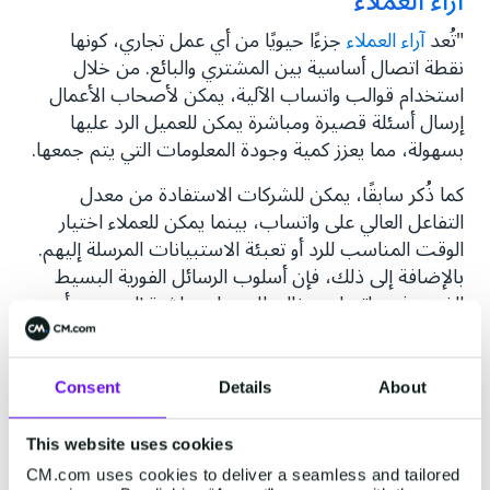
آراء العملاء
"تُعد
آراء العملاء
جزءًا حيويًا من أي عمل تجاري، كونها
نقطة اتصال أساسية بين المشتري والبائع. من خلال
استخدام قوالب واتساب الآلية، يمكن لأصحاب الأعمال
إرسال أسئلة قصيرة ومباشرة يمكن للعميل الرد عليها
بسهولة، مما يعزز كمية وجودة المعلومات التي يتم جمعها.
كما ذُكر سابقًا، يمكن للشركات الاستفادة من معدل
التفاعل العالي على واتساب، بينما يمكن للعملاء اختيار
الوقت المناسب للرد أو تعبئة الاستبيانات المرسلة إليهم.
بالإضافة إلى ذلك، فإن أسلوب الرسائل الفورية البسيط
الذي يوفره واتساب مثالي للوصول مباشرة إلى جوهر أي
مشكلة يواجهها العميل.
تتبع الطلبات وتحديثاتها
Consent
Details
About
يمكن لعملاء العلامات التجارية التي تستخدم واتساب
لتقديم تتبع الطلبات وتحديثاتها البقاء على اطلاع دائم
This website uses cookies
بحالة الطلب منذ لحظة تقديمه وحتى تسليمه. سيتلقى
CM.com uses cookies to deliver a seamless and tailored