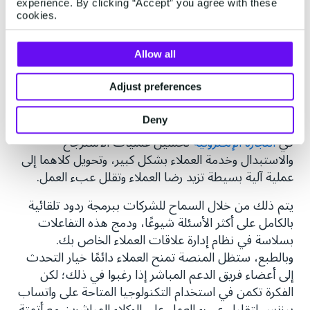
experience. By clicking “Accept” you agree with these
العملاء رسالة واتساب لتأكيد إجراء الدفع، بالإضافة إلى
cookies.
تحديثات منتظمة حول حالة التوصيل طوال عملية الشحن
بأكملها.
Allow all
أتمتة الأسئلة المتكررة والخدمة
Adjust preferences
باستخدام تقنيات مثل الدردشة الآلية والمساعدين
الافتراضيين على واتساب بيزنس، يمكن للعلامات التجارية
Deny
في
التجارة الإلكترونية
تحسين عمليات الاسترجاع
والاستبدال وخدمة العملاء بشكل كبير، وتحويل كلاهما إلى
عملية آلية بسيطة تزيد رضا العملاء وتقلل عبء العمل.
يتم ذلك من خلال السماح للشركات ببرمجة ردود تلقائية
بالكامل على أكثر الأسئلة شيوعًا، ودمج هذه التفاعلات
بسلاسة في نظام إدارة علاقات العملاء الخاص بك.
وبالطبع، ستظل المنصة تمنح العملاء دائمًا خيار التحدث
إلى أعضاء فريق الدعم المباشر إذا رغبوا في ذلك؛ لكن
الفكرة تكمن في استخدام التكنولوجيا المتاحة على واتساب
بيزنس لتقليل عبء العمل على الوكلاء المباشرين مع أتمتة