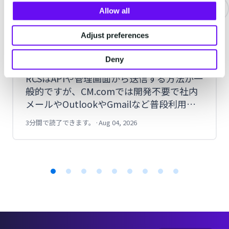
Allow all
企業がRCSをメールソフトから送信す
Adjust preferences
る方法とは？実際にOutlookで送信し
てみた手順を紹介
Deny
RCSはAPIや管理画面から送信する方法が一
般的ですが、CM.comでは開発不要で社内
メールやOutlookやGmailなど普段利用し
ているメールソフトやPORTERSなどのメ
3分間で読了できます。
·
Aug 04, 2026
ール送信システムからも送信できます。今
回は実際にOutlookからRCSを送信した手
順を紹介します。
Item
1
of