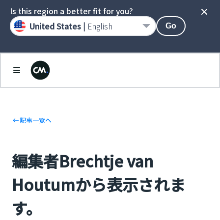
Is this region a better fit for you?
United States |
English
Go
記事一覧へ
編集者Brechtje van
Houtumから表示されま
す。