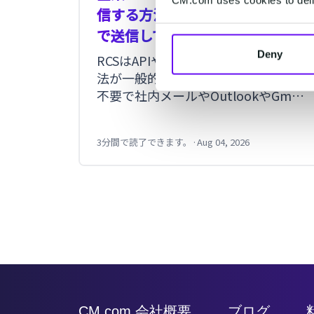
信する方法とは？実際にOutlook
で送信してみた手順を紹介
Deny
RCSはAPIや管理画面から送信する方
法が一般的ですが、CM.comでは開発
不要で社内メールやOutlookやGmail
など普段利用しているメールソフト
やPORTERSなどのメール送信システ
3分間で読了できます。
·
Aug 04, 2026
ムからも送信できます。今回は実際に
OutlookからRCSを送信した手順を紹
介します。
Item
2
of
9
CM.com 会社概要
ブログ