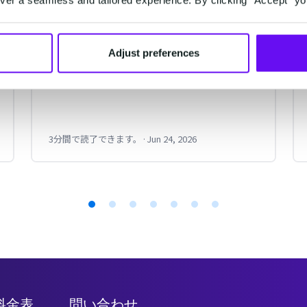
は？利用者数や利用国を解説
WhatsAppはどの国で利用されている
のか？世界で最も利用されているメ
Adjust preferences
ッセージングツールの利用状況を紹
介します。ヨーロッパ、アジア、アメ
リカ、中東、アフリカなど利用状況
を確認していきましょう。
3分間で読了できます。
·
Jun 24, 2026
料金表
問い合わせ