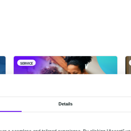
SERVICE
Details
WhatsAppの世界での利用状況
er a seamless and tailored experience. By clicking “Accept” yo