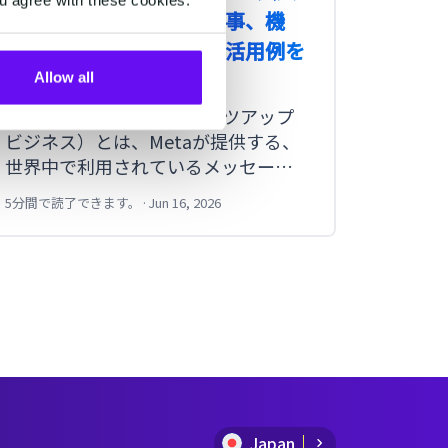
利用の詳細や実現できる事、機
とは？L
能、ルール、日本企業の活用例を
に向い
紹介
Allow all
日本で
What
WhatsApp Business（ワッツアップ
LINE
ビジネス）とは、Metaが提供する、
向いて
世界中で利用されているメッセージ
などを
アプリ「WhatsApp」を企業がビジネ
5分間で読了できます。
·
Jun 16, 2026
2分間で読
スで活用するためのサービスです。企
業はWhatsAppを通じてWhatsAppユ
ーザーとメッセージを送受信できま
す。WhatsApp Businessには、個人事
業主や小規模事業者向けの無料アプ
リと、中・大企業向けの法人利用サー
ビス「WhatsApp Business
Platform」の2種類があります。本記
事では、それぞれの違いや機能、活
用方法、日本企業の導入事例を紹介
Japan