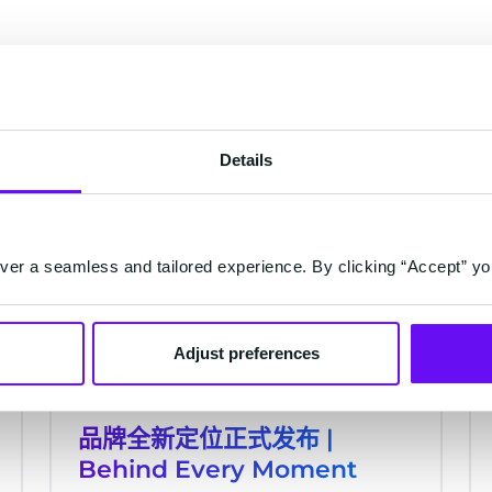
Details
SERVICE
er a seamless and tailored experience. By clicking “Accept” yo
Adjust preferences
品牌全新定位正式发布 |
Behind Every Moment