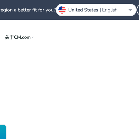
region a better fit for you?
United States |
English
关于CM.com