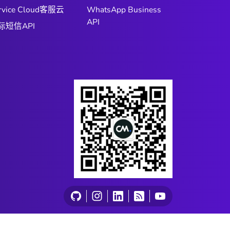
rvice Cloud客服云
WhatsApp Business
API
际短信API