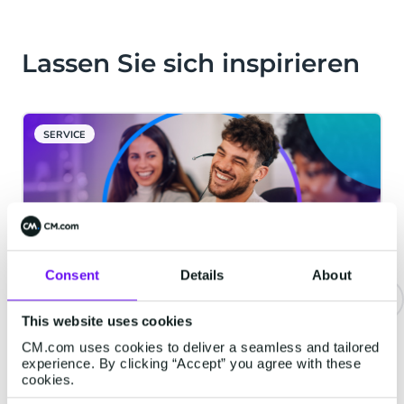
Lassen Sie sich inspirieren
SERVICE
Consent
Details
About
This website uses cookies
Warum der Anbieter hinter Ihrem
CM.com uses cookies to deliver a seamless and tailored
KI-Agenten genauso wichtig ist
experience. By clicking “Accept” you agree with these
wie der Agent selbst
cookies.