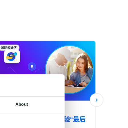
国际云通信
AI
About
出海物流企业如何用
AI客
CPaaS+AI打通客户体验“最后
制商
一公里”