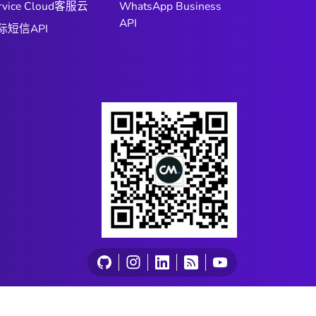
rvice Cloud客服云
WhatsApp Business
API
际短信API