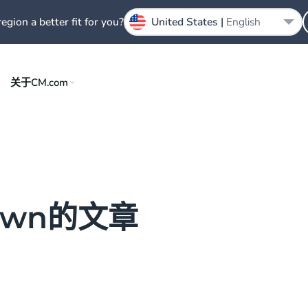
region a better fit for you?
United States |
English
关于CM.com
Brown的文章