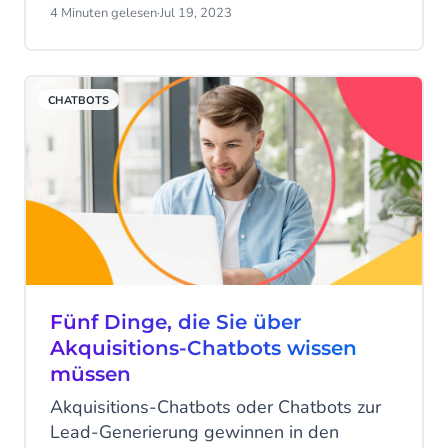
WhatsApp-Nutzer können jetzt ganz
4 Minuten gelesen
·
Jul 19, 2023
einfach Unternehmen finden, mit denen sie
interagieren können, was bedeutet, dass
Kunden schneller Antworten erhalten,
CHATBOTS
wann immer sie wollen. Aber was ist die
WhatsApp Business-Suche? Und wie
kann Ihr Unternehmen Kunden über die
Suchfunktion ansprechen?
Fünf Dinge, die Sie über
Akquisitions-Chatbots wissen
müssen
Akquisitions-Chatbots oder Chatbots zur
Lead-Generierung gewinnen in den