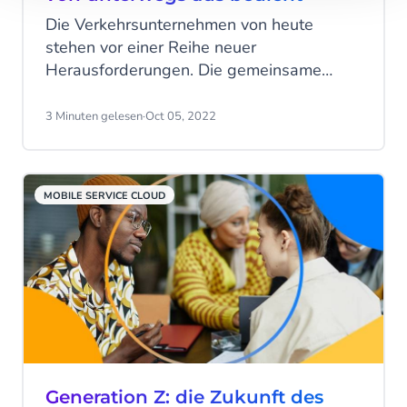
Die Verkehrsunternehmen von heute
stehen vor einer Reihe neuer
Herausforderungen. Die gemeinsame
Nutzung von Daten zwischen
verschiedenen Teilen des Unternehmens.
3 Minuten gelesen
·
Oct 05, 2022
Kunden über eine Vielzahl von Kanälen
zufrieden zu stellen. Und die Nutzung von
Technologien, um die Erwartungen der
MOBILE SERVICE CLOUD
Kunden zu erfüllen - kurz gesagt: "Alles
richtig machen, genau hier und jetzt". Dies
sind keine einfachen Probleme.
Generation Z: die Zukunft des