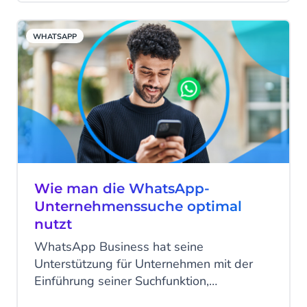
kommunizieren. Forrester prognostiziert
sogar, dass sich die Kundenerfahrung (CX)
WHATSAPP
zum ersten Mal seit drei Jahren verbessern
wird. Das bedeutet, dass 2024 ein
entscheidendes Jahr für das Engagement
sein wird, in dem jeder Berührungspunkt
zu einer entscheidenden Chance auf der
Customer Journey wird.
Wie man die WhatsApp-
Unternehmenssuche optimal
nutzt
WhatsApp Business hat seine
Unterstützung für Unternehmen mit der
Einführung seiner Suchfunktion,
WhatsApp Business Search, fortgesetzt.