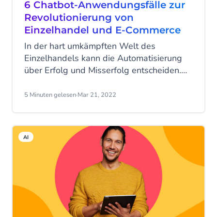
6 Chatbot-Anwendungsfälle zur
Revolutionierung von
Einzelhandel und E-Commerce
In der hart umkämpften Welt des
Einzelhandels kann die Automatisierung
über Erfolg und Misserfolg entscheiden.
Wenn Sie zu viel Zeit auf mühsame
Rücksendungen oder sich wiederholende
5 Minuten gelesen
·
Mar 21, 2022
Fragen verwenden, bleibt Ihnen keine Zeit
mehr, um sich auf Verkaufsstrategien und
den Aufbau Ihres Kundenstamms zu
AI
konzentrieren. Wenn Sie wichtige
Elemente Ihres Einzelhandelsbetriebs
automatisieren, können Sie Ihren
Mitarbeitern den Rücken freihalten.