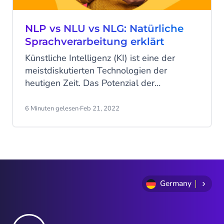
NLP vs NLU vs NLG: Natürliche
Sprachverarbeitung erklärt
Künstliche Intelligenz (KI) ist eine der
meistdiskutierten Technologien der
heutigen Zeit. Das Potenzial der
künstlichen Intelligenz, arbeitssparende
Lösungen zu schaffen, ist nahezu
6 Minuten gelesen
·
Feb 21, 2022
unbegrenzt, und so ist KI zu einem
Schlagwort für alle geworden, die ihre
Arbeit effizienter gestalten und Elemente
ihrer Arbeit automatisieren möchten.
Germany