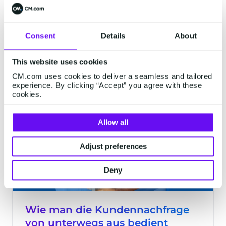
Chatbots für den Einzelhandel werden
vielen bekannt sein und sind besonders in
schnelllebigen, informationsabhängigen
Consent
Details
About
Branchen nützlich. Es ist enorm wichtig,
Kunden schnell mit Informationen zu
6 Minuten gelesen
·
Feb 22, 2023
This website uses cookies
versorgen, während sie bereit sind, zu
CM.com uses cookies to deliver a seamless and tailored
konvertieren, aber ohne Automatisierung
experience. By clicking “Accept” you agree with these
ist das eine große Herausforderung.
cookies.
AI
Allow all
Adjust preferences
Deny
Wie man die Kundennachfrage
von unterwegs aus bedient