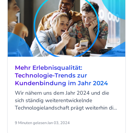
Mehr Erlebnisqualität:
Technologie-Trends zur
Kundenbindung im Jahr 2024
Wir nähern uns dem Jahr 2024 und die
sich ständig weiterentwickelnde
Technologielandschaft prägt weiterhin die
Art und Weise, wie Kunden mit
Unternehmen in Kontakt treten, sie
9 Minuten gelesen
·
Jan 03, 2024
konsumieren und mit ihnen