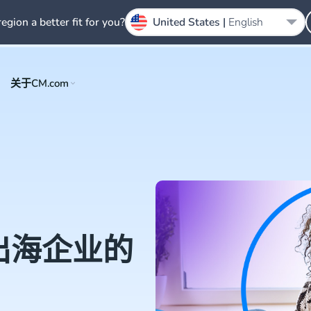
region a better fit for you?
United States |
English
关于CM.com
出海企业的