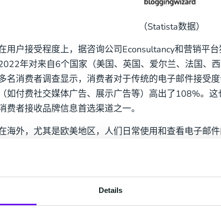
（Statista数据）
在用户接受程度上，据咨询公司Econsultancy和营销平台猎豹数
2022年对来自6个国家（美国、英国、爱尔兰、法国、西
多名消费者调查显示，消费者对于传统的电子邮件接受度
（如付费社交媒体广告、展示广告等）高出了108%。
消费者接收品牌信息首选渠道之一。
在海外，尤其是欧美地区，人们日常使用和查看电子邮件
国人习惯于每天查看邮箱。对于出海企业来说，邮件营销
惊人的投资回报率、高递送率方面等都有着无可比拟的优势。S
年，邮件营销的ROI为4200%，即每投入1美元，其期望
Details
2. 出海企业为什么要选择电子