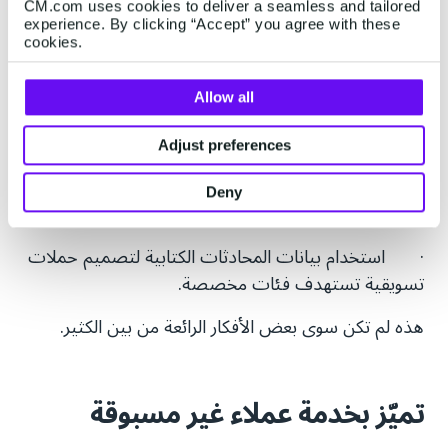
الخدمة وذلك بتقديم رمز خصم أو غير ذلك من المميزات
CM.com uses cookies to deliver a seamless and tailored
غير المحدودة.
experience. By clicking “Accept” you agree with these
cookies.
· دفع العميل للمشاركة في نشرة الخبار أو إلغاء اشتراكه
بها بكل سهولة عبر المحادثة.
Allow all
· إعلام العميل بإزالته عن قائمة المشتركين.
Adjust preferences
· تسجيل اشتراك العملاء الذين يرغبون بالاطلاع على
Deny
مستجدات الشركة باستمرار.
· استخدام بيانات المحادثات الكتابية لتصميم حملات
تسويقية تستهدف فئات مخصصة.
هذه لم تكن سوى بعض الأفكار الرائعة من بين الكثير.
تميّز بخدمة عملاء غير مسبوقة