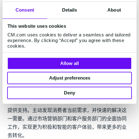
场景举例：
Consent
Details
About
-客户服务电话结束后，通过邮件邀请用户填写NPS调查
或发表评论；
This website uses cookies
CM.com uses cookies to deliver a seamless and tailored
-为表示感谢或歉意，在客户服务电话结束后向用户发送
experience. By clicking “Accept” you agree with these
折扣券；
cookies.
-与用户聊天过程中，邀请订阅newsletter;
Allow all
-基于客服部门添加的标签，发送有针对性的营销活动；
Adjust preferences
当市场和销售协同合作时，企业获取消费者的生命周期
Deny
视角就拓宽了，不再局限于某一次交互。企业应该关注
与消费者的每一次交互， 在用户生命周期中的每个阶段
提供支持。主动发现消费者当前需求，并快速的解决这
一需要。通过市场营销部门和客户服务部门的全面协同
工作，实现更为积极和智能的客户体验，带来更多的业
务转化。