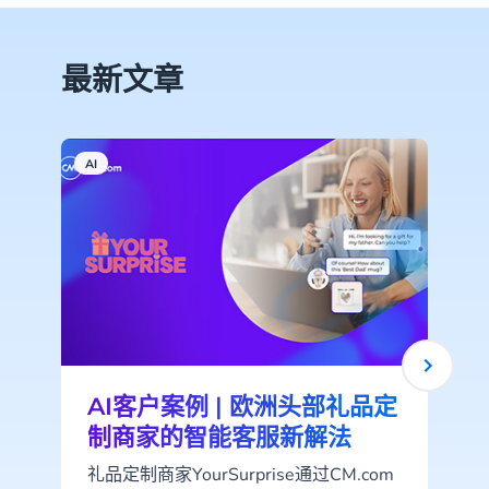
最新文章
AI
R
AI客户案例 | 欧洲头部礼品定
制商家的智能客服新解法
礼品定制商家YourSurprise通过CM.com