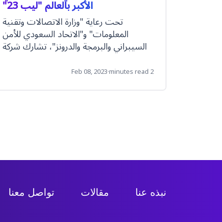
الأكبر بالعالم "ليب 23"
تحت رعاية "وزارة الاتصالات وتقنية
المعلومات" و"الاتحاد السعودي للأمن
السيبراني والبرمجة والدرونز"، تشارك شركة
‘’CM.com’’ في فعاليات النسخة الثانية من
المؤتمر العالمي "ليب 23"،
Feb 08, 2023
·
2 minutes read
Item
2
of
5
نبذه عنا
مقالات
تواصل معنا