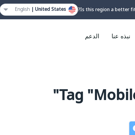
English
United States |
Is this region a better fi
نبذه عنا
الدعم
Tag "Mobile