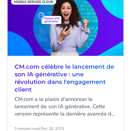
MOBILE SERVICE CLOUD
CM.com célèbre le lancement de
son IA générative : une
révolution dans l'engagement
client
CM.com a le plaisir d'annoncer le
lancement de son IA générative. Cette
version représente la dernière avancée de
CM.com en matière d'IA.
5 minutes read
·
Dec 28, 2023