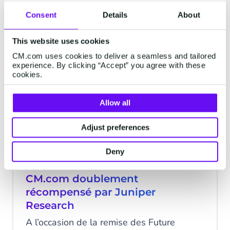
entreprises. L'objectif est de permettre
3 minutes read
·
Oct 14, 2022
Consent
Details
About
aux clients de contacter les marques à la
fois par téléphone et via tous les canaux
This website uses cookies
de messaging mobile.
MOBILE SERVICE CLOUD
CM.com uses cookies to deliver a seamless and tailored
experience. By clicking “Accept” you agree with these
cookies.
Allow all
Adjust preferences
Deny
CCaaS & Conversationnel :
CM.com doublement
récompensé par Juniper
Research
A l’occasion de la remise des Future