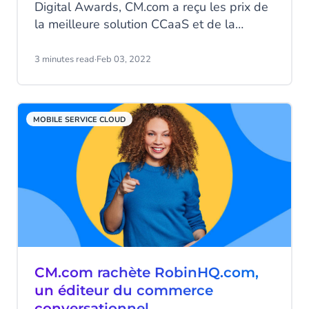
Digital Awards, CM.com a reçu les prix de
la meilleure solution CCaaS et de la
meilleure solution de commerce
conversationnel de la part de Juniper
3 minutes read
·
Feb 03, 2022
Research.
MOBILE SERVICE CLOUD
CM.com rachète RobinHQ.com,
un éditeur du commerce
conversationnel