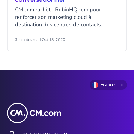
CM.com rachète RobinHQ.com pour
renforcer son marketing cloud à
destination des centres de contacts
clients. Fournisseur mondial de solutions
de commerce conversationnel, CM.com
3 minutes read
·
Oct 13, 2020
rachète RobinHQ.com, éditeur d’un logiciel
à destination des centres de contacts afin
d'enrichir son offre Mobile Service Cloud.
France