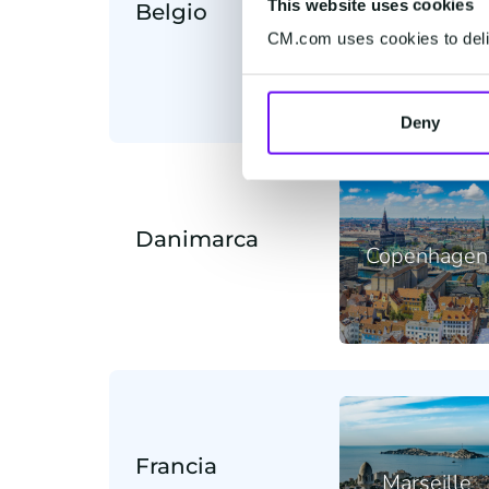
This website uses cookies
Belgio
Mechelen
CM.com uses cookies to deliv
Deny
Danimarca
Copenhagen
Francia
Marseille