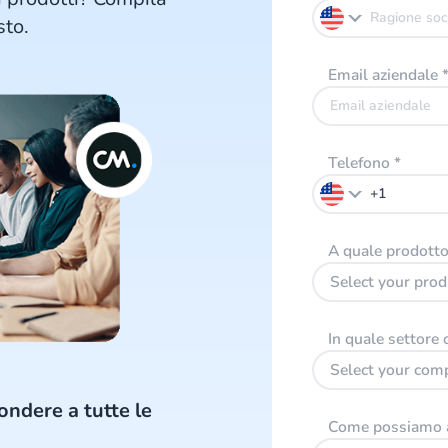
sto.
Email aziendale
Telefono
*
A quale prodotto 
Select your prod
In quale settore 
Select your com
ondere a tutte le
Come possiamo a