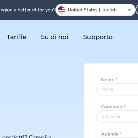
region a better fit for you?
United States |
English
Tariffe
Su di noi
Supporto
Nome
*
Cognome
*
Azienda
*
ri prodotti? Compila