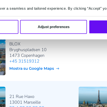
2800 Mechelen
+32 (0) 2 255 66 11
er a seamless and tailored experience. By clicking “Accept” yo
Mostra su Google Maps
Adjust preferences
BLOX
Bryghuspladsen 10
1473 Copenhagen
+45 31519312
Mostra su Google Maps
21 Rue Haxo
13001 Marseille
Paris