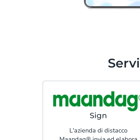
Serv
Sign
L'azienda di distacco
Maandag® invia ed elabora