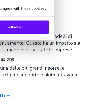
e valore ai
u agree with these cookies.
endali
Allow all
nto umano, ma anche i modelli di
inuamente. Questo ha un impatto sia
 sul modo in cui aiutate le imprese.
zazione.
una delle più grandi risorse, è
il miglior supporto e aiuto attraverso
tti