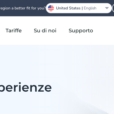
region a better fit for you?
United States |
English
Tariffe
Su di noi
Supporto
sperienze