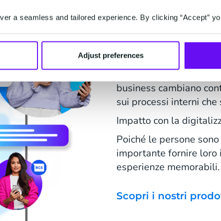
Aggiunger
er a seamless and tailored experience. By clicking “Accept” yo
servizi azi
Adjust preferences
Non solo il comportame
business cambiano cont
sui processi interni che
Impatto con la digitaliz
Poiché le persone sono 
importante fornire loro 
esperienze memorabili.
Scopri i nostri prodo