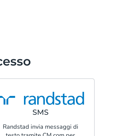
cesso
SMS
Randstad invia messaggi di
testo tramite CM.com per