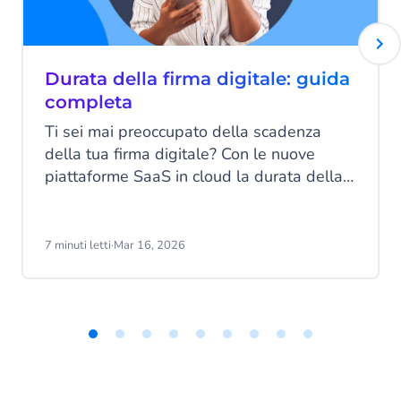
Durata della firma digitale: guida
completa
Ti sei mai preoccupato della scadenza
della tua firma digitale? Con le nuove
piattaforme SaaS in cloud la durata della
firma digitale non è più un problema.
Scopri tutti i dettagli a riguardo con questa
guida di CM.com.
7 minuti letti
·
Mar 16, 2026
Item
1
of