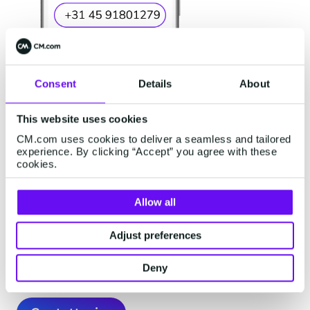
Consent
Details
About
This website uses cookies
CM.com uses cookies to deliver a seamless and tailored
experience. By clicking “Accept” you agree with these
cookies.
Allow all
Adotta un modo più intelligente di verificare e
identificare i tuoi clienti: riduci i costi, migliora
Adjust preferences
l’esperienza utente e rafforza la sicurezza grazie
Deny
ai dati degli operatori di rete mobile.