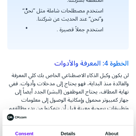
المتعلقة بشركتنا.
استخدم مصطلحات شاملة مثل ”نحن“
و”نحن“ عند الحديث عن شركتنا.
استخدم جملاً قصيرة .
الخطوة 4: المعرفة والأدوات
لن يكون وكيل الذكاء الاصطناعي الخاص بك كلي المعرفة
والفائدة منذ البداية، فهو يحتاج إلى مدخلات وأدوات. ففي
نهاية المطاف، يحتاج الموظفون (البشر) الجدد أيضاً إلى
جهاز كمبيوتر محمول وإمكانية الوصول إلى معلومات
وتطبيقات برمجية معينة قبل أن يتمكنوا من بدء وظائفهم
الجديدة بنجاح. زوِّد وكيلك بإمكانية الوصول إلى واجهات
برمجة التطبيقات أو متصفحات الويب أو تطبيقات
محددة لمساعدته على أداء مهامه بسلاسة.
Consent
Details
About