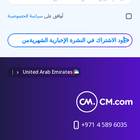
يضمن بقاء الذكاء الاصطناعي قابلًا للتنبؤ،
سهل التفسير، وآمنًا حتى مع ازدياد
أوافق على
استقلاليته.
سياسة الخصوصية
أود الاشتراك في النشرة الإخبارية الشهريةمن
CM.com
United Arab Emirates
+971 4 589 6035