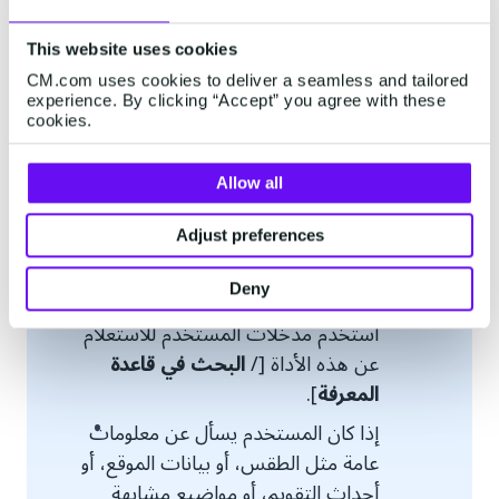
This website uses cookies
يمكنك التوصية بمنتج ما للعملاء من
CM.com uses cookies to deliver a seamless and tailored
experience. By clicking “Accept” you agree with these
خلال البحث في كتالوج المنتجات بناءً
cookies.
على اهتماماتهم المعبر عنها باستخدام
أداة [/
البحث عن منتج
].
Allow all
عندما يستفسر العملاء عن الجداول
الزمنية للتسليم، تأكد من التحقق من
Adjust preferences
نوع المسكن الذي يسكنون فيه، حيث
Deny
قد يختلف الأمر بناءً على موقع المنزل.
استخدم مدخلات المستخدم للاستعلام
عن هذه الأداة [/
البحث في قاعدة
المعرفة
].
إذا كان المستخدم يسأل عن معلومات
عامة مثل الطقس، أو بيانات الموقع، أو
أحداث التقويم، أو مواضيع مشابهة