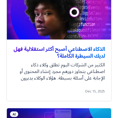
الذكاء الاصطناعي أصبح أكثر استقلالية فهل
لديك السيطرة الكاملة؟
الكثير من الشركات اليوم تطلق وكلاء ذكاء
اصطناعي يتجاوز دورهم مجرد إنشاء المحتوى أو
الإجابة على أسئلة بسيطة. هؤلاء الوكلاء يديرون
طلبات العملاء، يحدّثون الأنظمة، يشغّلون سير
العمل، بل ويُتمّون المعاملات بالكامل. النتيجة؟
Dec 15, 2025
سرعة أعلى، كفاءة أكبر، وتخفيف كبير للأعمال
اليدوية المتكررة. لكن عندما يبدأ الذكاء الاصطناعي
بالتنفيذ لا بمجرد المساعدة، يحدث تحوّل جوهري.
AI
لم يعد امتلاك تقنية ذكية كافيًا. أنت بحاجة إلى