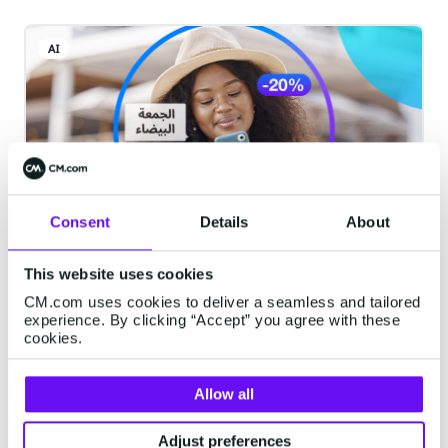
AI
Consent
Details
About
مساعدة عملائك على اتخاذ قرارات سريعة
This website uses cookies
في موسم التخفيضات ليوم الجمعة البيضاء
CM.com uses cookies to deliver a seamless and tailored
أصبح يوم الجمعة البيضاء لهذا العام قاب قوسين
experience. By clicking “Accept” you agree with these
cookies.
أو أدنى، مما يجلب معه فرصة عظيمة لتجار التجزئة
لزيادة مبيعاتهم إلى الحد الأقصى. ومع ذلك، فإن
Allow all
التميز في مثل هذا الحدث التنافسي ليس بالأمر
السهل. يتوقع المستهلكون عروضًا جذابة وعمليات
Oct 23, 2024
·
1 minute read
Adjust preferences