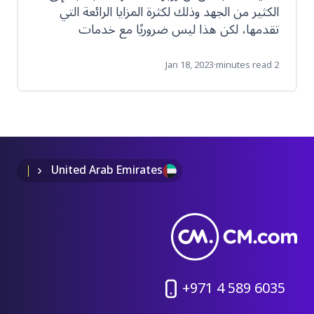
الكثير من الجهد وذلك لكثرة المزايا الرائعة التي
تقدمها، لكن هذا ليس ضروريًا مع خدمات
CM.com المتاحة لتوفّر لك إمكانية تصميم روبوت
دردشة بكل سهولة ومن دون مطوّرين. تابع معنا
Jan 18, 2023
·
2 minutes read
المقالة التالية لتتعرف على مزايا روبوت الدردشة
التي ستميّز موقعك الإلكتروني.
United Arab Emirates
+971 4 589 6035