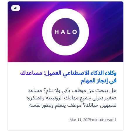
إنشاء وكلاء الذكاء الاصطناعي هؤلاء؟ دعنا نوضح
AI
لك كيف.
وكلاء الذكاء الاصطناعي العميل: مساعدك
في إنجاز المهام
هل تبحث عن موظف ذكي ولا ينام؟ مساعد
صغير يتولى جميع مهامك الروتينية والمتكررة
لتسهيل حياتك؟ موظف يتعلم ويطور نفسه
باستمرار ليقدم لك أفضل ما لديه؟ قد يبدو هذا
حلمًا (وليس واقعيًا)، ولكنه أقرب إلى الواقع مما
Mar 11, 2025
·
1 minute read
تتخيل،اكتشف ذكاء اصطناعي!