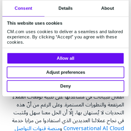
Consent
Details
About
...والربط بينهما عبر عملية واحدة
This website uses cookies
في المرحلة الثالثة، يستلزم الحل المثالي
تغطية كافة
CM.com uses cookies to deliver a seamless and tailored
القنوات
وتشارك المعلومات فيما بينهما لربط مخرجات
experience. By clicking “Accept” you agree with these
ومدخلات مختلف التطبيقات والوسائط ضمن حوار واحد،
cookies.
ولا يمكن حصر هذه التطبيقات فهي تتضمن على سبيل
المثال خدمة الرسائل النصية القصيرة بالإضافة إلى
Allow all
البرامج التي تحتويها مثل التراسل ثنائي الطرف.
Adjust preferences
في عالم خدمات النقل، تشكّل كل شركة شبكة من
الأطراف تتداخل أعمالها في كل لحظة وتعتمد الاستخدام
Deny
الفعّال للبيانات في مساعدتها على تلبية توقعات العملاء
المرتفعة والتطورات المستمرة. وعلى الرغم من أنّ هذه
التحديات لا يُستهان بها، إلّا أن الحل معنا سهل ومُثبت
في نجاح عملائنا العديدين الذي استفادوا من مزايا خدمة
Conversational AI Cloud
و
منصة قنوات التواصل