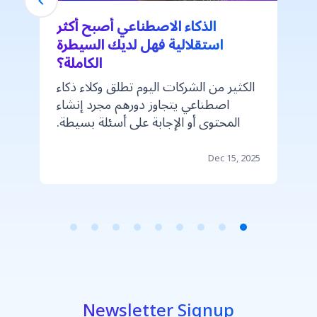
الذكاء الاصطناعي أصبح أكثر
استقلالية فهل لديك السيطرة
الكاملة؟
الكثير من الشركات اليوم تطلق وكلاء ذكاء
اصطناعي يتجاوز دورهم مجرد إنشاء
المحتوى أو الإجابة على أسئلة بسيطة.
ا
هؤلاء الوكلاء يديرون طلبات العملاء،
يحدّثون الأنظمة، يشغّلون سير العمل، بل
1 minute read
Dec 15, 2025
ويُتمّون المعاملات بالكامل. النتيجة؟
سرعة أعلى، كفاءة أكبر، وتخفيف كبير
للأعمال اليدوية المتكررة. لكن عندما يبدأ
الذكاء الاصطناعي بالتنفيذ لا بمجرد
Item
المساعدة، يحدث تحوّل جوهري. لم يعد
1
امتلاك تقنية ذكية كافيًا. أنت بحاجة إلى
of
طريقة واضحة تضمن بقاء التحكم بيدك:
9
ماذا يفعل الذكاء الاصطناعي؟ ولماذا؟ وما
Newsletter Signup