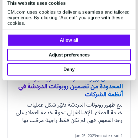
This website uses cookies
CHATBOTS
CM.com uses cookies to deliver a seamless and tailored
experience. By clicking “Accept” you agree with these
cookies.
Allow all
Adjust preferences
Deny
أمثلة عن روبوت الدردشة: المزايا غير
المحدودة من تضمين روبوتات الدردشة في
أنظمة الشركات
مع ظهور روبوتات الدردشة تغيّر شكل عمليات
خدمة العملاء بالإضافة إلى تجربة خدمة العملاء على
وجه العموم، فهي لم تكن فقط واجهة مرحّب بها
من العملاء، بل ساعدت الشركات أيضًا على
تقليص التكاليف وجمع المزيد من البيانات
Jan 25, 2023
·
1 minute read