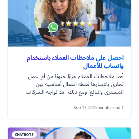
احصل على ملاحظات العملاء باستخدام
واتساب للأعمال
تُعد ملاحظات العملاء جزءًا حيويًا من أي عمل
تجاري باعتبارها نقطة اتصال أساسية بين
المشتري والبائع. ومع ذلك، قد تواجه الشركات
صعوبات في الحصول على ملاحظات ذات جودة
عالية، لا سيما لأن عملية تقديم وجمع المعلومات
Sep 17, 2025
·
1 minute read
من خلال الاستبيانات التقليدية غالبًا ما تكون
مستهلكة للوقت ومرهقة لكل من المستهلكين
والشركات على حد سواء.
CHATBOTS