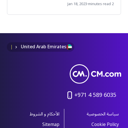
دردشة بكل سهولة ومن دون مطوّرين. تابع معنا
Jan 18, 2023
·
2 minutes read
المقالة التالية لتتعرف على مزايا روبوت الدردشة
التي ستميّز موقعك الإلكتروني.
United Arab Emirates
+971 4 589 6035
سياسة الخصوصية
الأحكام و الشروط
Sitemap
Cookie Policy