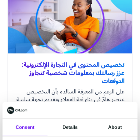
تخصيص المحتوى في التجارة الإلكترونية:
عزز رسالتك بمعلومات شخصية تتجاوز
التوقعات
على الرغم من المعرفة السائدة بأن التخصيص
عنصر هامٌ في بناء ثقة العملاء وتقديم تجربة سلسة
للعملاء بمحتوى يخاطب احتياجاتهم تمامًا ويعزز
من ولائهم للشركة، إلّا أن المطلعين على مجالات
التخصيص الواسعة والدقيقة وسبل الاستفادة
Jan 26, 2023
·
1 minute read
Consent
Details
About
منها بالشكل الأنسب هم قلة.