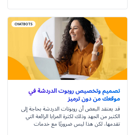
التحليلية بما يساهم في رفع مستوى الأداء
والخدمة إلى الحد الذي يتجاوز التوقعات. ومهما كان
حجم التعاملات التي تتم عبر قنوات الشركة فإن
CHATBOTS
الروبوتات تستطيع بكل سهولة التعامل معها وتوفير
الوقت والجهد الواقع على مركز الخدمة، إليكم أمثلة
عن روبوتات الدردشة الذكية ضمن ثلاث قطاعات
مختلفة.
تصميم وتخصيص روبوت الدردشة في
موقعك من دون ترميز
قد يعتقد البعض أن روبوتات الدردشة بحاجة إلى
الكثير من الجهد وذلك لكثرة المزايا الرائعة التي
تقدمها، لكن هذا ليس ضروريًا مع خدمات
CM.com المتاحة لتوفّر لك إمكانية تصميم روبوت