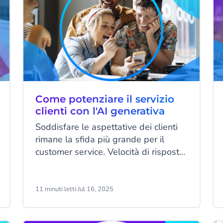
Come potenziare il servizio
clienti con l'AI generativa
Soddisfare le aspettative dei clienti
rimane la sfida più grande per il
customer service. Velocità di risposta,
comodità e un'assistenza di qualità
sembrano essere gli aspetti più
importanti per raggiungere questo
11 minuti letti
·
Jul 16, 2025
obiettivo. Grazie alla potenza dell'AI
generativa, è possibile identificare,