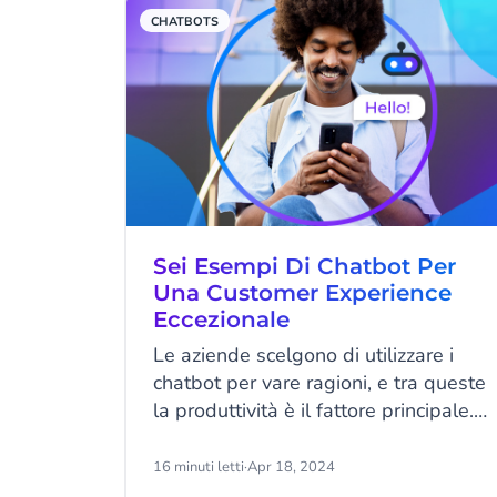
comprensibile che desiderino
CHATBOTS
spegnere telefoni, radio e TV e
ignorare qualsiasi forma di marketing
fino alla fine dei saldi. Come
proprietario di un eCommerce, devi
sempre cercare di evitare questo
scenario diversificando la tua
strategia di marketing in modo che
risponda ai bisogni e alle sensibilità
dei tuoi clienti.
Sei Esempi Di Chatbot Per
Una Customer Experience
Eccezionale
Le aziende scelgono di utilizzare i
chatbot per vare ragioni, e tra queste
la produttività è il fattore principale.
Ma di che tipo di bot avete bisogno?
Ci sono diverse tipologie di bot e per
16 minuti letti
·
Apr 18, 2024
ottenere risultati soddisfacenti, è