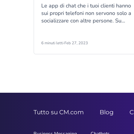
Le app di chat che i tuoi clienti hanno
sui propri telefoni non servono solo a
socializzare con altre persone. Su
queste app puoi consolidare la
presenza del tuo brand e offrire
un’eccezionale esperienza del cliente
6 minuti letti
·
Feb 27, 2023
(CX, Customer Experience). In più,
puoi utilizzarle come mezzo per
aumentare il favore dei clienti e
generare più vendite.
Tutto su CM.com
Blog
C
Business Messaging
Chatbots