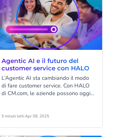
Agentic AI e il futuro del
customer service con HALO
L’Agentic AI sta cambiando il modo
di fare customer service. Con HALO
di CM.com, le aziende possono oggi
automatizzare le interazioni con i
clienti, eseguire task in autonomia e
migliorare la customer experience su
5 minuti letti
·
Apr 08, 2025
ogni canale. Scopri come gli Agenti
AI stanno rivoluzionando l'assistenza