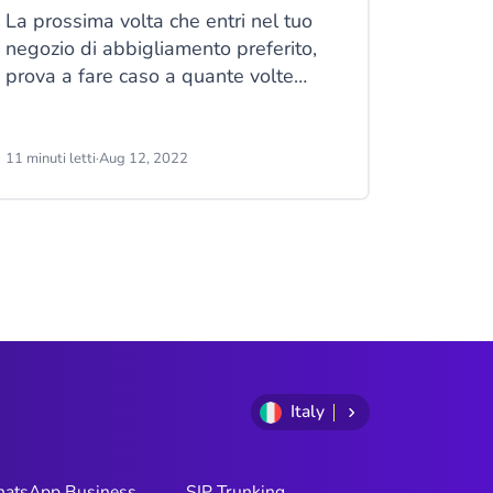
La prossima volta che entri nel tuo
negozio di abbigliamento preferito,
prova a fare caso a quante volte
interagisci con il servizio clienti
durante la visita. Riprodurre online
un'esperienza simile è difficile. È
11 minuti letti
·
Aug 12, 2022
giunto il momento per i rivenditori
multicanale di reimmaginare
l'esperienza del cliente in un contesto
digitale, di pensare a esperienze
immersive e personalizzate che
attirino l'attenzione degli acquirenti.
Italy
atsApp Business
SIP Trunking