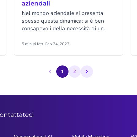
aziendali
Nel mondo aziendale si presenta
spesso questa dinamica: si è ben
consapevoli della necessità di un
team di assistenza e di comunicazioni
con i clienti che siano individuali e
5 minuti letti
·
Feb 24, 2023
personalizzati, ma non sempre si ha il
tempo o la capacità di gestirli. A tal
fine, molti optano per implementare
1
2
una base di conoscenza interna
affidabile con una funzionalità
chatbot integrata.
ontattateci
Conversational AI
Mobile Marketing
Wh