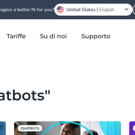
region a better fit for you?
United States |
English
Tariffe
Su di noi
Supporto
atbots"
CHATBOTS