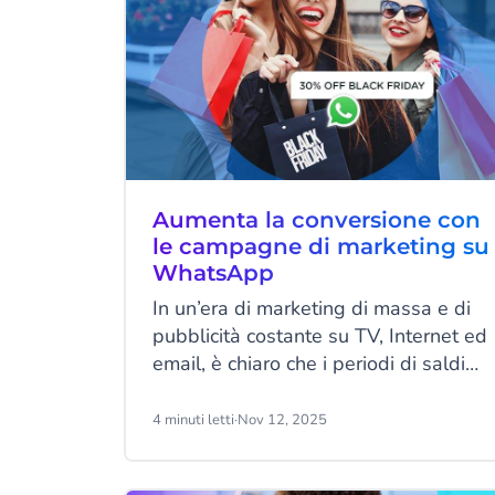
Aumenta la conversione con
le campagne di marketing su
WhatsApp
In un’era di marketing di massa e di
pubblicità costante su TV, Internet ed
email, è chiaro che i periodi di saldi
possono risultare travolgenti per i
consumatori di tutto il mondo.
4 minuti letti
·
Nov 12, 2025
Sovraccarichi di informazioni
provenienti dalle aziende, è