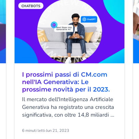
categorizzare e rispondere più
CHATBOTS
rapidamente alle domande dei
clienti. Essa verrà oltretutto
continuamente alimentata con dati
per migliorare l'intero customer
journey. Leggi questo post per
saperne di più sull'AI generativa per
il servizio clienti.
I prossimi passi di CM.com
nell'IA Generativa: Le
prossime novità per il 2023.
Il mercato dell'Intelligenza Artificiale
Generativa ha registrato una crescita
significativa, con oltre 14,8 miliardi di
dollari di capitale di rischio investiti
nelle startup che sviluppano i propri
6 minuti letti
·
Jun 21, 2023
prodotti basati su Grandi Modelli