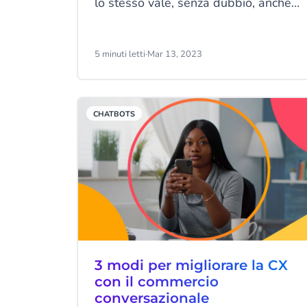
lo stesso vale, senza dubbio, anche
per i loro clienti. Infatti, i consumatori
di oggi si aspettano di interagire con
questa tecnologia su molti canali, da
5 minuti letti
·
Mar 13, 2023
Facebook a WhatsApp. Si tratta di
uno strumento certamente utile ed
efficiente.
CHATBOTS
3 modi per migliorare la CX
con il commercio
conversazionale