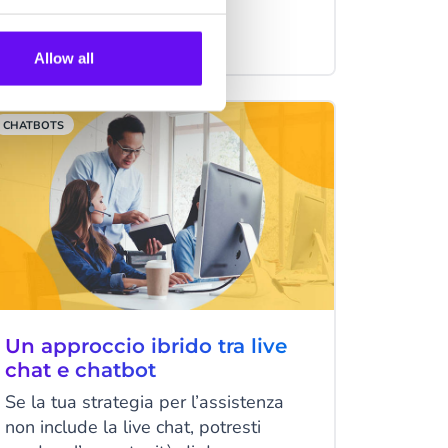
canale di comunicazione virtuale per
aiutare ad ottimizzare le loro pratiche
7 minuti letti
·
Mar 15, 2023
Allow all
di eCommerce e migliorare
l'esperienza complessiva offerta ai
loro clienti. Tuttavia, abbiamo anche
CHATBOTS
notato che uno o due dei nostri clienti
non sono sicuri se dovrebbero
sostituire i loro sistemi attuali per
farlo.
Un approccio ibrido tra live
chat e chatbot
Se la tua strategia per l’assistenza
non include la live chat, potresti