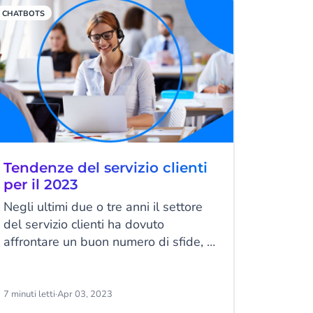
clienti con un approccio davvero
CHATBOTS
omnicanale e personalizzato.
Tendenze del servizio clienti
per il 2023
Negli ultimi due o tre anni il settore
del servizio clienti ha dovuto
affrontare un buon numero di sfide, a
causa dei cambiamenti forzati legati
alla pandemia di COVID-19, che in
alcuni casi sono diventati permanenti.
7 minuti letti
·
Apr 03, 2023
I problemi con la catena di