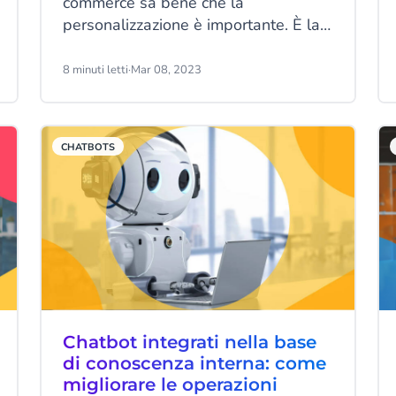
commerce sa bene che la
personalizzazione è importante. È la
strategia giusta per conquistare la
fiducia dei clienti e offrire loro
8 minuti letti
·
Mar 08, 2023
un’esperienza senza preoccupazioni,
comunicare messaggi significativi e
aumentare gli acquirenti web
CHATBOTS
abituali. Pochi, però, si rendono conto
di quanto sia ampia la portata della
vera personalizzazione.
Chatbot integrati nella base
di conoscenza interna: come
migliorare le operazioni