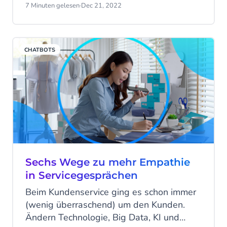
Gesicht der Kundenbetreuung
7 Minuten gelesen
·
Dec 21, 2022
zwangsläufig und in einigen Fällen
dauerhaft verändert hat. Probleme in der
Versorgungskette, Inflation und
CHATBOTS
Lebenshaltungskosten haben das Feuer
weiter angefacht und den ohnehin schon
überlasteten Sektor vor große
Herausforderungen gestellt.
Sechs Wege zu mehr Empathie
in Servicegesprächen
Beim Kundenservice ging es schon immer
(wenig überraschend) um den Kunden.
Ändern Technologie, Big Data, KI und