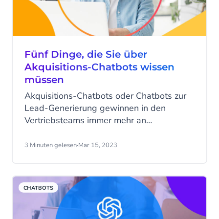
Einführung von
Gesprächszusammenfassungen in der
Mobile Service Cloud von CM.com
gearbeitet.
Fünf Dinge, die Sie über
Akquisitions-Chatbots wissen
müssen
Akquisitions-Chatbots oder Chatbots zur
Lead-Generierung gewinnen in den
Vertriebsteams immer mehr an
Bedeutung, da sie neue Leads sammeln
und auswerten sowie bestehende Kunden
3 Minuten gelesen
·
Mar 15, 2023
weiterverkaufen können. Im Folgenden
beantworten wir die fünf am häufigsten
gestellten Fragen und zeigen Ihnen, wie
CHATBOTS
ein Akquise-Chatbot Ihre Vertriebsfunktion
revolutionieren kann.