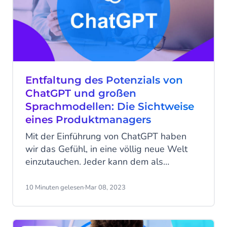
Entfaltung des Potenzials von
ChatGPT und großen
Sprachmodellen: Die Sichtweise
eines Produktmanagers
Mit der Einführung von ChatGPT haben
wir das Gefühl, in eine völlig neue Welt
einzutauchen. Jeder kann dem als
"allwissend" empfundenen Chatbot
Fragen stellen und Befehle erteilen.
10 Minuten gelesen
·
Mar 08, 2023
Innerhalb einer einzigen Woche hat er 1
Million aktive Nutzer gewonnen. Big Tech
wurde aufgerüttelt, als Google seinen