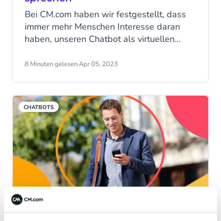
Bei CM.com haben wir festgestellt, dass
immer mehr Menschen Interesse daran
haben, unseren Chatbot als virtuellen
Kommunikationskanal einzusetzen, um ihre
eCommerce-Praktiken zu optimieren und
8 Minuten gelesen
·
Apr 05, 2023
das Gesamterlebnis, das sie ihren Kunden
bieten, zu verbessern. Allerdings haben
wir auch festgestellt, dass der eine oder
CHATBOTS
andere Kunde unsicher ist, ob er dafür
seine aktuellen Systeme ersetzen sollte.
Was ist der Unterschied