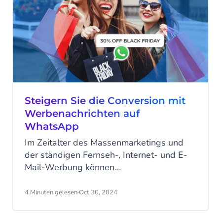
Steigern Sie die Conversion mit
Werbenachrichten auf
WhatsApp
Im Zeitalter des Massenmarketings und
der ständigen Fernseh-, Internet- und E-
Mail-Werbung können
Spitzenverkaufszeiten wie der Schwarze
Freitag und die Weihnachtszeit für
4 Minuten gelesen
·
Oct 30, 2024
Verbraucher auf der ganzen Welt zu einer
überwältigenden Erfahrung werden. Sie