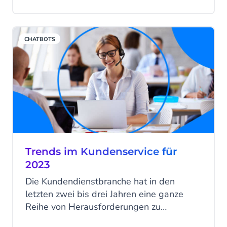
Feedback kann jedoch mit Hindernissen
verbunden sein, nicht zuletzt, weil die
Abgabe und Sammlung von Informationen
CHATBOTS
in Form von herkömmlichen
Kundenbefragungen sowohl für
Verbraucher als auch für Unternehmen oft
zeitaufwändig und mühsam ist.
Trends im Kundenservice für
2023
Die Kundendienstbranche hat in den
letzten zwei bis drei Jahren eine ganze
Reihe von Herausforderungen zu
bewältigen gehabt, wobei COVID das