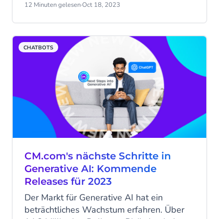
können sie Ihrem Unternehmen helfen?
12 Minuten gelesen
·
Oct 18, 2023
Entdecken Sie unsere Conversational IVR-
Lösung und lesen Sie alles über Voicebots
in diesem Blog.
CHATBOTS
CM.com's nächste Schritte in
Generative AI: Kommende
Releases für 2023
Der Markt für Generative AI hat ein
beträchtliches Wachstum erfahren. Über