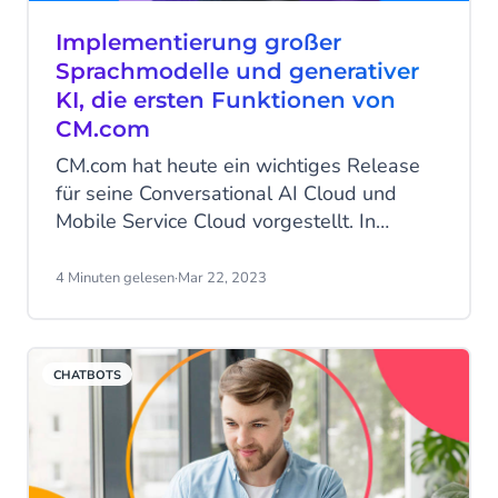
Implementierung großer
Sprachmodelle und generativer
KI, die ersten Funktionen von
CM.com
CM.com hat heute ein wichtiges Release
für seine Conversational AI Cloud und
Mobile Service Cloud vorgestellt. In
unserer Conversational AI Cloud haben
wir generative KI für die Generierung von
4 Minuten gelesen
·
Mar 22, 2023
Konversationsinhalten eingeführt und die
Art und Weise, wie wir die
Absichtsklassifizierung durchführen,
CHATBOTS
komplett überarbeitet, um die Multi-
Engine NLU der Conversational AI Cloud
weiter zu verbessern. In der Zwischenzeit
haben unsere Teams hart an der