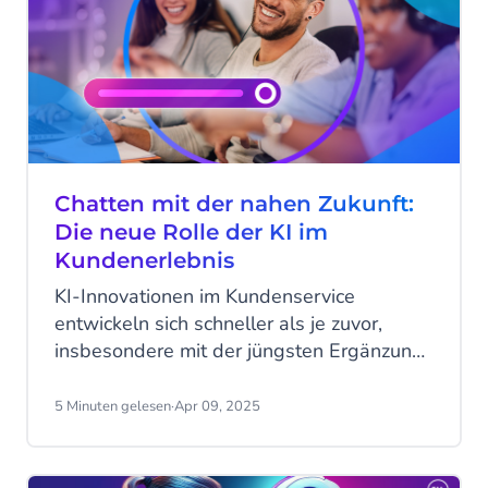
Chatten mit der nahen Zukunft:
Die neue Rolle der KI im
Kundenerlebnis
KI-Innovationen im Kundenservice
entwickeln sich schneller als je zuvor,
insbesondere mit der jüngsten Ergänzung
von Agentic AI und seinen KI-Agenten.
Wir haben mit Roel Jansen, dem Head of
5 Minuten gelesen
·
Apr 09, 2025
Commerce unserer Engagement Platform,
darüber gesprochen, wie diese KI-
Fortschritte die Kundeninteraktion