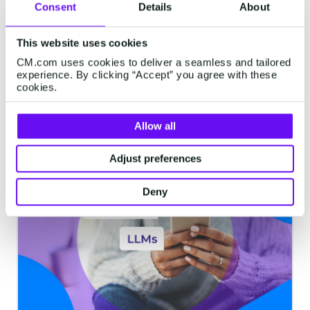
Consent
Details
About
zwischen Chatbots und
Conversational AI?
This website uses cookies
Obwohl Chatbots und Conversational AI
CM.com uses cookies to deliver a seamless and tailored
manchmal synonym verwendet werden,
experience. By clicking “Accept” you agree with these
sind sie nicht dasselbe. Heute gehen wir
cookies.
auf den Unterschied zwischen Chatbots
und Conversational AI ein und zeigen,
4 Minuten gelesen
·
Mar 29, 2023
Allow all
welche Option für Ihr Unternehmen besser
ist.
Adjust preferences
CHATBOTS
Deny