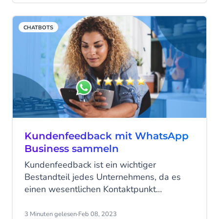
konvertieren, aber ohne Automatisierung
ist das eine große Herausforderung.
CHATBOTS
Kundenfeedback mit WhatsApp
Business sammeln
Kundenfeedback ist ein wichtiger
Bestandteil jedes Unternehmens, da es
einen wesentlichen Kontaktpunkt
zwischen Käufer und Verkäufer darstellt.
Die Einholung von qualitativ hochwertigem
3 Minuten gelesen
·
Feb 08, 2023