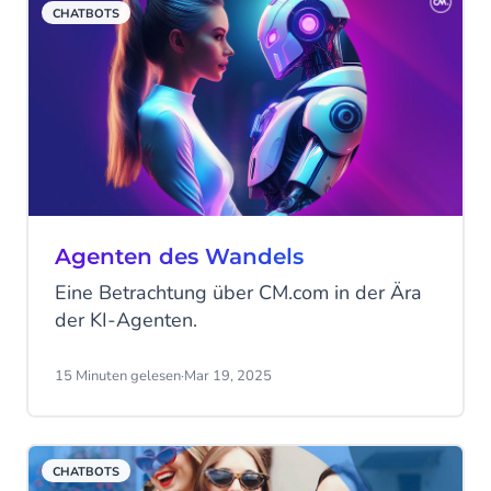
CHATBOTS
verändern und das Kundenerlebnis
verbessern. Entdecken Sie mit Roels
Expertise und Vision die Zukunft des
Kundenservices und was sie für
Unternehmen heute bedeutet. Egal, ob Sie
ein KI-Enthusiast sind oder einfach nur
neugierig auf die Zukunft, Sie werden
diese spannenden Einblicke nicht
verpassen wollen!
Agenten des Wandels
Eine Betrachtung über CM.com in der Ära
der KI-Agenten.
15 Minuten gelesen
·
Mar 19, 2025
CHATBOTS