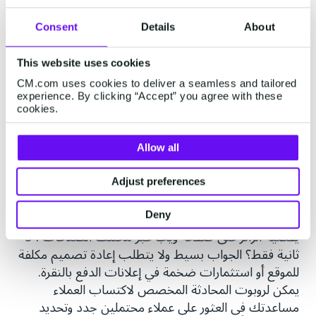
المعاملات فقط
تُعد روبوتات المحادثة الخاصة باكتساب العملاء، أو ما
Consent
Details
About
يُعرف بروبوتات توليد العملاء المحتملين، وسيلة فعّالة من
حيث التكلفة للتفاعل مع العملاء الجدد وإعادة جذب
This website uses cookies
العملاء الحاليين. وببساطة، يمكنها تسريع عملية تحويل
CM.com uses cookies to deliver a seamless and tailored
العملاء الجدد، والبيع الإضافي للعملاء الحاليين، والإجابة
experience. By clicking “Accept” you agree with these
cookies.
عن الاستفسارات، وتقديم محتوى مفيد للعملاء دون
الحاجة إلى تدخل بشري
Allow all
إحدى أكبر التحديات التي تواجه أي عمل تجاري هي جذب
عملاء جدد وضمان بقائهم لفترة كافية للتحويل أو لإتاحة
Adjust preferences
فرصة البيع الإضافي. فكيف يمكنك بناء قائمة قوية من
العملاء المحتملين الجدد بينما يبلغ متوسط الوقت الذي
Deny
يقضيه الزائر على صفحة ويب عبر مختلف الصناعات 54
ثانية فقط؟ الجواب بسيط ولا يتطلب إعادة تصميم مكلفة
للموقع أو استثمارات ضخمة في إعلانات الدفع بالنقرة.
يمكن لروبوت المحادثة المخصص لاكتساب العملاء
مساعدتك في العثور على عملاء محتملين جدد وتحديد