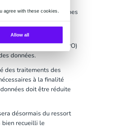
tre en œuvre des mécanismes
u agree with these cookies.
er le respect des règles
Allow all
Protection des Données (DPO)
 des données.
té des traitements des
cessaires à la finalité
 données doit être réduite
sera désormais du ressort
bien recueilli le