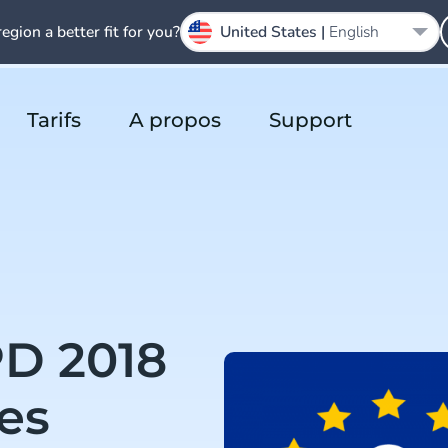
region a better fit for you?
United States |
English
Tarifs
A propos
Support
D 2018
les