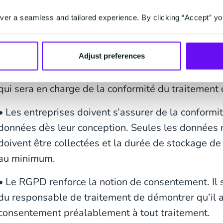
• Les entreprises doivent être en mesure de met
er a seamless and tailored experience. By clicking “Accept” yo
et des procédures internes permettant de démontr
relatives à la protection des données.
Adjust preferences
• Il est obligatoire de désigner un Délégué à la 
qui sera en charge de la conformité du traitement
• Les entreprises doivent s’assurer de la conformi
données dès leur conception. Seules les données né
doivent être collectées et la durée de stockage de
au minimum.
• Le RGPD renforce la notion de consentement. Il 
du responsable de traitement de démontrer qu’il a 
consentement préalablement à tout traitement.