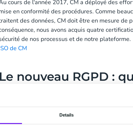
Au cours de l'année 2017, CM a déployé des effor
mise en conformité des procédures. Comme beauco
traitent des données, CM doit être en mesure de p
conséquence, nous avons acquis quatre certificati
sécurité de nos processus et de notre plateforme
ISO de CM
Le nouveau RGPD : qu
changements ?
La nouveau RGPD impose des changements nota
Details
• Les entreprises doivent assurer la sécurité et la 
données personnelles qu'elles traitent.