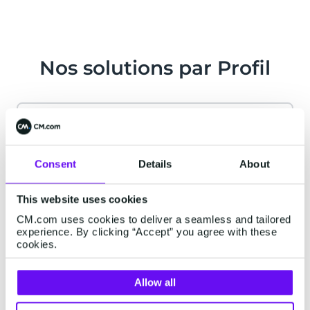
Nos solutions par Profil
Service Client
Consent
Details
About
La satisfaction et l'engagement client sont
vos priorités. Proposez une expérience
This website uses cookies
client unique.
CM.com uses cookies to deliver a seamless and tailored
experience. By clicking “Accept” you agree with these
cookies.
Lire la suite
Allow all