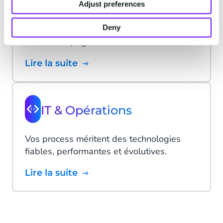
Marketing & Ventes
Adjust preferences
Deny
La personnalisation est la clé du succès
de vos campagnes omnicanales.
Lire la suite
IT & Opérations
Vos process méritent des technologies
fiables, performantes et évolutives.
Lire la suite