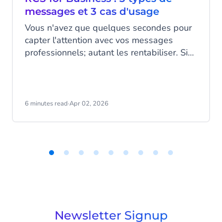
messages et 3 cas d'usage
Vous n'avez que quelques secondes pour
capter l'attention avec vos messages
professionnels; autant les rentabiliser. Si
le SMS traditionnel reste largement utilisé,
ses limites commencent à se faire sentir.
Le RCS for Business, c'est le SMS nouvelle
génération : natif, simple à utiliser, mais
6 minutes read
·
Apr 02, 2026
aussi riche et engageant. L'outil idéal pour
votre communication business. Tour
d'horizon des situations où le RCS fait
vraiment la différence.
Item
1
of
9
Newsletter Signup